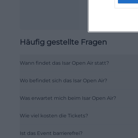
Häufig gestellte Fragen
Wann findet das Isar Open Air statt?
Wo befindet sich das Isar Open Air?
Was erwartet mich beim Isar Open Air?
Wie viel kosten die Tickets?
Ist das Event barrierefrei?