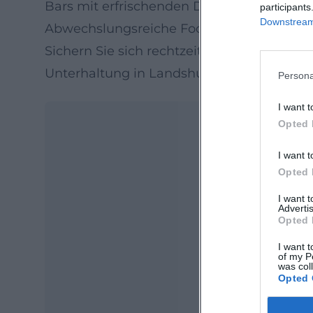
Bars mit erfrischenden Drinks
participants
Downstream 
Abwechslungsreiche Foodtrucks
Sichern Sie sich rechtzeitig Ihre Tickets u
Unterhaltung in Landshut.
Persona
I want t
Opted 
I want t
Opted 
I want 
Advertis
Opted 
Ma
I want t
of my P
Ope
was col
Opted 