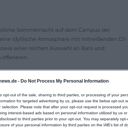
essliche Sommernacht auf dem Campus der
 eine idyllische Atmosphäre mit mitreißenden DJ-
, sowie einer reichen Auswahl an Bars und
 offerieren.
sene und bietet eine Mischung aus musikalischem
news.de -
Do Not Process My Personal Information
tten der malerischen Kulisse an der Isar. Das
ie lauen Sommernächte unter freiem Himmel
to opt-out of the sale, sharing to third parties, or processing of your per
formation for targeted advertising by us, please use the below opt-out s
hiedener Speisen und Getränken ist auch für das
r selection. Please note that after your opt-out request is processed y
eing interest-based ads based on personal information utilized by us or
disclosed to third parties prior to your opt-out. You may separately opt-
losure of your personal information by third parties on the IAB’s list of