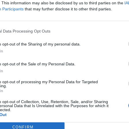
. This information may also be disclosed by us to third parties on the
IA
Participants
that may further disclose it to other third parties.
nd freuen Sie sich auf einen Abend voller Musik un
l Data Processing Opt Outs
o opt-out of the Sharing of my personal data.
In
o opt-out of the Sale of my Personal Data.
In
to opt-out of processing my Personal Data for Targeted
ing.
In
p unavailable
o opt-out of Collection, Use, Retention, Sale, and/or Sharing
ersonal Data that Is Unrelated with the Purposes for which it
n in Google Maps
lected.
Out
CONFIRM