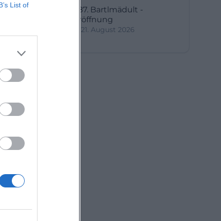
B’s List of
687. Bartlmädult -
Eröffnung
21. August 2026
d