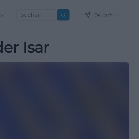
ns
Deutsch
Suchen
er Isar