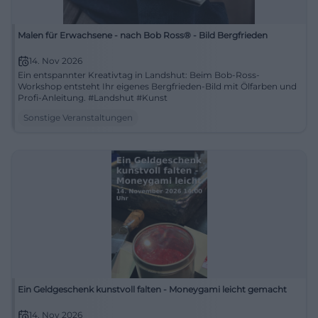
services/hochschulkommunikation/daten-und-
fakten))
Malen für Erwachsene - nach Bob Ross® - Bild Bergfrieden
Besonders relevant für den Keyword-Fokus ist der
14. Nov 2026
Bachelorstudiengang Soziale Arbeit. Die
Ein entspannter Kreativtag in Landshut: Beim Bob-Ross-
Workshop entsteht Ihr eigenes Bergfrieden-Bild mit Ölfarben und
Hochschule beschreibt ihn als grundständiges
Profi-Anleitung. #Landshut #Kunst
Studium, dessen Ziel die Befähigung zu
Sonstige Veranstaltungen
selbständigem professionellem Handeln in
unterschiedlichen Praxisfeldern der Sozialen Arbeit
ist. Der Studiengang startet jeweils zum
Wintersemester, ist zulassungsfrei, läuft in Vollzeit,
dauert sieben Semester und umfasst 210 ECTS;
Studiengebühren fallen nicht an, lediglich der
Semesterbeitrag. Inhaltlich bereitet das Studium
auf soziale, gesundheitliche und pädagogische
Ein Geldgeschenk kunstvoll falten - Moneygami leicht gemacht
Arbeitsbereiche vor und verbindet Theorie, Praxis,
Sozialpolitik, Psychologie, Beratungsmethoden und
14. Nov 2026