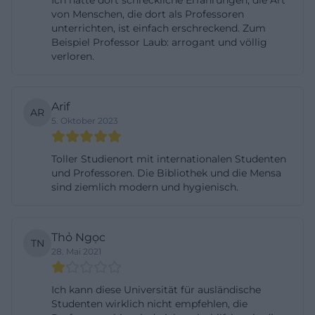
Ich hatte dort schreckliche Erfahrungen; die Art
von Menschen, die dort als Professoren
servicebetreute Öffnungszeiten,
unterrichten, ist einfach erschreckend. Zum
Ansprechpartnerinnen und Ansprechpartner sowie
Beispiel Professor Laub: arrogant und völlig
eine klare Kontaktmöglichkeit per E-Mail und
verloren.
Telefon. Für das Sommersemester 2026 weist die
Hochschule ausdrücklich auf Einschränkungen
Arif
AR
wegen einer großen Softwareumstellung hin, was
5. Oktober 2023
für die Planung von Ausleihe und Fernleihe wichtig
ist. Im Semester selbst gelten von 16.03. bis
Toller Studienort mit internationalen Studenten
31.07.2026 die Öffnungszeiten Montag bis
und Professoren. Die Bibliothek und die Mensa
sind ziemlich modern und hygienisch.
Donnerstag von 8:00 bis 17:00 Uhr und Freitag von
8:00 bis 14:00 Uhr. Für die Suchintention
hochschule landshut bibliothek ist das eine starke
Thỏ Ngọc
TN
Antwort, weil sie nicht nur den Ort, sondern auch
28. Mai 2021
Nutzungslogik und Servicequalität abbildet. ([haw-
Ich kann diese Universität für ausländische
landshut.de](https://www.haw-
Studenten wirklich nicht empfehlen, die
landshut.de/organisation/zentrale-