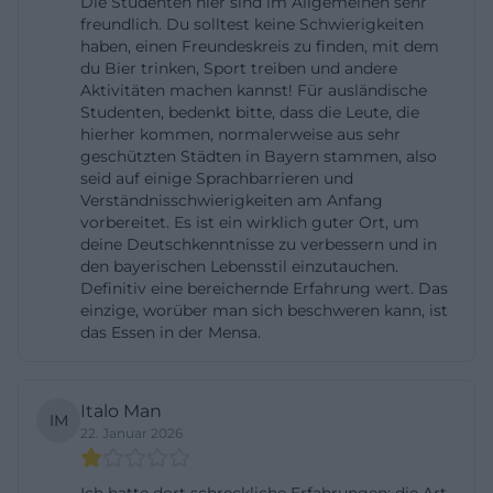
Die Studenten hier sind im Allgemeinen sehr
und fakultätsbezogenen Prüfungsunterlagen.
freundlich. Du solltest keine Schwierigkeiten
haben, einen Freundeskreis zu finden, mit dem
([haw-landshut.de](https://www.haw-
du Bier trinken, Sport treiben und andere
landshut.de/fakultaeten/interdisziplinaere-
Aktivitäten machen kannst! Für ausländische
Studenten, bedenkt bitte, dass die Leute, die
studien/studium/studium-generale))
hierher kommen, normalerweise aus sehr
Bibliothek, Moodle, VPN und Webmail im
geschützten Städten in Bayern stammen, also
seid auf einige Sprachbarrieren und
Studienalltag
Verständnisschwierigkeiten am Anfang
Wer nach bibliothek, moodle, vpn und email sucht,
vorbereitet. Es ist ein wirklich guter Ort, um
landet an der Hochschule Landshut schnell bei den
deine Deutschkenntnisse zu verbessern und in
den bayerischen Lebensstil einzutauchen.
zentralen digitalen und analogen Werkzeugen des
Definitiv eine bereichernde Erfahrung wert. Das
Studienalltags. Die Hochschulbibliothek ist für alle
einzige, worüber man sich beschweren kann, ist
zugänglich und für Hochschulangehörige rund um
das Essen in der Mensa.
die Uhr geöffnet, also als echte 24h-Bibliothek
nutzbar. Das ist nicht nur praktisch für
Italo Man
IM
Nachtmenschen und Projektphasen, sondern auch
22. Januar 2026
ein echter Standortvorteil für Prüfungszeiten und
Gruppenarbeiten. Zusätzlich nennt die Bibliothek