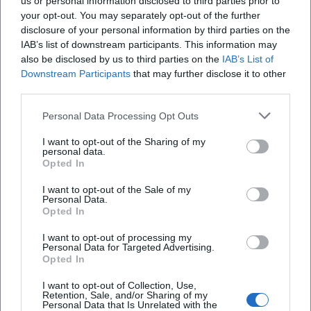
us or personal information disclosed to third parties prior to
Angebot systematisch erklärt und innerhalb einer
your opt-out. You may separately opt-out of the further
disclosure of your personal information by third parties on the
klaren Struktur darstellt. Genau das ist für SEO
IAB’s list of downstream participants. This information may
wertvoll, weil die Nutzerintention nicht nur auf
also be disclosed by us to third parties on the
IAB’s List of
einen einzelnen Studiengang zielt, sondern auf die
Downstream Participants
that may further disclose it to other
third parties.
gesamte Studienentscheidung. ([haw-landshut.de]
Infoabend (online) für Studieninteressierte
(https://www.haw-
Personal Data Processing Opt Outs
2. Dez 2026
landshut.de/organisation/zentrale-
Digitaler Studien-Check an der Hochschule Landshut: Beratung,
I want to opt-out of the Sharing of my
Fristen, Studienwege und echte Orientierung. Kostenlos am
services/hochschulkommunikation/daten-und-
personal data.
02.12.2026. #Studium
Opted In
fakten))
Sonstige Veranstaltungen
Kostenlos
Semestertermine 2026, Prüfungsplan und Fristen
I want to opt-out of the Sale of my
Personal Data.
Bei den Keywords termine, semestertermine,
Opted In
prüfungsplan und semesterferien 2026 steht an
I want to opt-out of processing my
Personal Data for Targeted Advertising.
der Hochschule Landshut vor allem eines im
Opted In
Mittelpunkt: Verlässlichkeit. Auf der zentralen
I want to opt-out of Collection, Use,
Semestertermine-Seite bündelt die Hochschule
Retention, Sale, and/or Sharing of my
Personal Data that Is Unrelated with the
alle relevanten Fristen und verweist auf die Termine