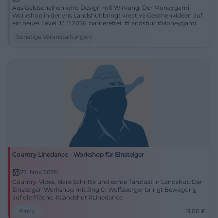
Aus Geldscheinen wird Design mit Wirkung: Der Moneygami-
ein Praxissemester. Die Hochschule betont
Workshop in der vhs Landshut bringt kreative Geschenkideen auf
ein neues Level. 14.11.2026, barrierefrei. #Landshut #Moneygami
außerdem die Verzahnung von Theorie und Praxis,
Sonstige Veranstaltungen
kleine Gruppen, familiäre Atmosphäre und
intensive Zusammenarbeit mit den Lehrenden. Auf
Fakultätsebene wird das Profil zusätzlich durch
eine lange Tradition gestützt: Die Fakultät Soziale
Arbeit gehört zu den ersten Fachbereichen, die
bereits vor der Gründung 1978 eingerichtet
wurden, und startete den Vorlesungsbetrieb schon
im Wintersemester 1973/74. Das macht deutlich,
dass soziale arbeit an der Hochschule Landshut
Country Linedance - Workshop für Einsteiger
nicht nur ein Studiengang unter vielen ist, sondern
22. Nov 2026
ein historisch tief verwurzelter Schwerpunkt. ([haw-
Country-Vibes, klare Schritte und echte Tanzlust in Landshut: Der
landshut.de](https://www.haw-
Einsteiger-Workshop mit Jing Ci Wolfsberger bringt Bewegung
auf die Fläche. #Landshut #Linedance
landshut.de/bachelor-studiengaenge/soziale-
Party
13,00
€
arbeit))