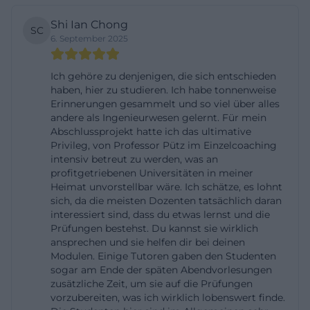
Vorlesungs- und Prüfungspläne sind eng mit dieser
Shi Ian Chong
SC
Terminlogik verbunden. Auf der entsprechenden
6. September 2025
Seite finden sich konkrete Links zu
Modulhandbuch, Prüfungsplan Wintersemester
Ich gehöre zu denjenigen, die sich entschieden
haben, hier zu studieren. Ich habe tonnenweise
2025/2026, Semestertermine Sommersemester
Erinnerungen gesammelt und so viel über alles
2026 und weiteren Informationen. Wer also nicht
andere als Ingenieurwesen gelernt. Für mein
nur die hochschulweiten Fristen, sondern auch die
Abschlussprojekt hatte ich das ultimative
Privileg, von Professor Pütz im Einzelcoaching
fachbezogenen Planungen im Blick behalten
intensiv betreut zu werden, was an
möchte, findet auf den offiziellen Unterseiten die
profitgetriebenen Universitäten in meiner
Heimat unvorstellbar wäre. Ich schätze, es lohnt
nötige Detailtiefe. Für die Suchintention rund um
sich, da die meisten Dozenten tatsächlich daran
prüfungsplan ist das besonders relevant, denn
interessiert sind, dass du etwas lernst und die
Studierende wollen meist nicht nur wissen, dass
Prüfungen bestehst. Du kannst sie wirklich
ansprechen und sie helfen dir bei deinen
Prüfungen stattfinden, sondern auch, wo sie die
Modulen. Einige Tutoren gaben den Studenten
verbindlichen Details für den eigenen Studiengang
sogar am Ende der späten Abendvorlesungen
zusätzliche Zeit, um sie auf die Prüfungen
finden. Die Hochschule Landshut löst das sauber
vorzubereiten, was ich wirklich lobenswert finde.
über eine Mischung aus zentraler Terminübersicht