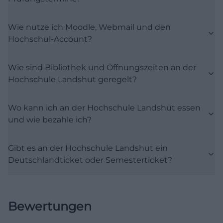
Wintersemester 2025/26 läuft vom 24. Januar bis 14.
März 2026, mit einer zusätzlich ausgewiesenen
Wie nutze ich Moodle, Webmail und den
Hochschul-Account?
vorlesungsfreien Phase vom 15. Februar bis 14. März
2026. Wer also Ferien, Lernphasen und
Prüfungsvorbereitung plant, kann sich an diesen
Wie sind Bibliothek und Öffnungszeiten an der
Hochschule Landshut geregelt?
klaren Zeitfenstern orientieren. Die Hochschule
verweist zugleich darauf, dass die persönlichen
Wo kann ich an der Hochschule Landshut essen
Prüfungstermine immer den Prüfungsplänen der
und wie bezahle ich?
Fakultäten zu entnehmen sind. Das ist
entscheidend, weil sich der allgemeine
Gibt es an der Hochschule Landshut ein
Semesterrahmen und der individuelle
Deutschlandticket oder Semesterticket?
Prüfungsplan ergänzen, aber nicht ersetzen. ([haw-
landshut.de](https://www.haw-
landshut.de/static/SSZ/Dateien/Termine/Termine_Wi
Bewertungen
26_HL_genehmigt.pdf))
Auch das Studium Generale und die zugehörigen