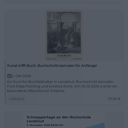
services/hochschulkommunikation/daten-und-
fakten))
Studiengänge, Soziale Arbeit und das Profil der
Fakultäten
Wenn die Suchanfragen Studiengänge und soziale
arbeit dominieren, dann ist das an der Hochschule
Landshut kein Zufall. Die Hochschule weist aktuell
32 Bachelorstudiengänge und 20
Kunst trifft Buch: Buchschnitt bemalen für Anfänger
Masterstudiengänge aus, inklusive
2. Okt 2026
berufsbegleitender Angebote. Das Studienprofil ist
Ein Kurs für Buchliebhaber in Landshut: Buchschnitt bemalen,
klar geordnet: Technik, Soziale Arbeit und
Fore Edge Painting und kreative Ruhe. Am 02.10.2026 wartet ein
besonderes #Buchkunst-Erlebnis.
Wirtschaft bilden die großen Achsen, ergänzt durch
Literatur
27,00
€
Gesundheits- und Medienbezüge. Für
Studieninteressierte ist diese Breite wichtig, weil
sie schon bei der ersten Orientierung die passende
Richtung erkennen können. Wer eher analytisch-