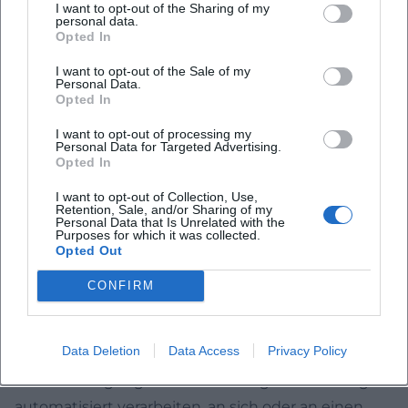
I want to opt-out of the Sharing of my
personal data.
DIREKTWERBUNG VERWENDET (WIDERSPRUCH
Opted In
NACH ART. 21 ABS. 2 DSGVO).
I want to opt-out of the Sale of my
Beschwerde­recht bei der zuständigen Aufsichts­
Personal Data.
Opted In
behörde
Im Falle von Verstößen gegen die DSGVO steht den
I want to opt-out of processing my
Personal Data for Targeted Advertising.
Betroffenen ein Beschwerderecht bei einer
Opted In
Aufsichtsbehörde, insbesondere in dem
I want to opt-out of Collection, Use,
Mitgliedstaat ihres gewöhnlichen Aufenthalts, ihres
Retention, Sale, and/or Sharing of my
Personal Data that Is Unrelated with the
Arbeitsplatzes oder des Orts des mutmaßlichen
Purposes for which it was collected.
Opted Out
Verstoßes zu. Das Beschwerderecht besteht
unbeschadet anderweitiger verwaltungsrechtlicher
CONFIRM
oder gerichtlicher Rechtsbehelfe.
Recht auf Daten­übertrag­barkeit
Data Deletion
Data Access
Privacy Policy
Sie haben das Recht, Daten, die wir auf Grundlage
Ihrer Einwilligung oder in Erfüllung eines Vertrags
automatisiert verarbeiten, an sich oder an einen