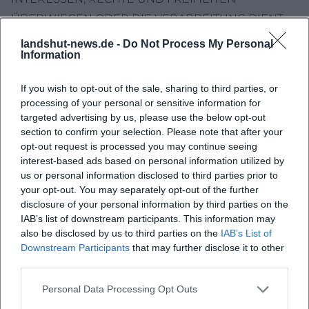
ÜBERWIEGEN ODER DIE VERARBEITUNG DIENT
DER GELTENDMACHUNG, AUSÜBUNG ODER
landshut-news.de -
Do Not Process My Personal
Information
VERTEIDIGUNG VON RECHTSANSPRÜCHEN
(WIDERSPRUCH NACH ART. 21 ABS. 1 DSGVO).
If you wish to opt-out of the sale, sharing to third parties, or
WERDEN IHRE PERSONENBEZOGENEN DATEN
processing of your personal or sensitive information for
VERARBEITET, UM DIREKTWERBUNG ZU
targeted advertising by us, please use the below opt-out
section to confirm your selection. Please note that after your
BETREIBEN, SO HABEN SIE DAS RECHT, JEDERZEIT
opt-out request is processed you may continue seeing
WIDERSPRUCH GEGEN DIE VERARBEITUNG SIE
interest-based ads based on personal information utilized by
BETREFFENDER PERSONENBEZOGENER DATEN
us or personal information disclosed to third parties prior to
your opt-out. You may separately opt-out of the further
ZUM ZWECKE DERARTIGER WERBUNG
disclosure of your personal information by third parties on the
EINZULEGEN; DIES GILT AUCH FÜR DAS
IAB’s list of downstream participants. This information may
PROFILING, SOWEIT ES MIT SOLCHER
also be disclosed by us to third parties on the
IAB’s List of
Downstream Participants
that may further disclose it to other
DIREKTWERBUNG IN VERBINDUNG STEHT. WENN
third parties.
SIE WIDERSPRECHEN, WERDEN IHRE
PERSONENBEZOGENEN DATEN ANSCHLIESSEND
Personal Data Processing Opt Outs
NICHT MEHR ZUM ZWECKE DER