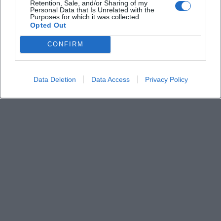
Retention, Sale, and/or Sharing of my
Personal Data that Is Unrelated with the
Purposes for which it was collected.
Opted Out
Welche Art von Angeboten gibt es?
CONFIRM
Ist der Standort gut erreichbar?
Data Deletion
Data Access
Privacy Policy