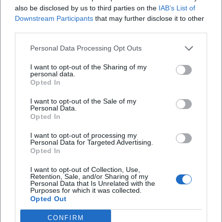
Häufig gestellte Fragen
also be disclosed by us to third parties on the
IAB’s List of
Downstream Participants
that may further disclose it to other
third parties.
Wann findet die Oberpaur Gala 2026 statt?
Personal Data Processing Opt Outs
I want to opt-out of the Sharing of my
Wo liegt der Veranstaltungsort?
personal data.
Opted In
Was ist im Eintrittspreis enthalten?
I want to opt-out of the Sale of my
Personal Data.
Opted In
Welche Musik erwartet die Gäste?
I want to opt-out of processing my
Personal Data for Targeted Advertising.
Opted In
Ist die Veranstaltung kostenlos?
I want to opt-out of Collection, Use,
Retention, Sale, and/or Sharing of my
Gibt es Hinweise zu Camping oder Open-Air?
Personal Data that Is Unrelated with the
Purposes for which it was collected.
Opted Out
CONFIRM