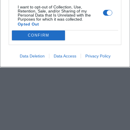
Für wen eignet sich die Veranstaltung?
I want to opt-out of Collection, Use,
Retention, Sale, and/or Sharing of my
Personal Data that Is Unrelated with the
Purposes for which it was collected.
Gibt es besondere Hinweise zur Anmeldung?
Opted Out
CONFIRM
Wie viel kostet der Eintritt?
Data Deletion
Data Access
Privacy Policy