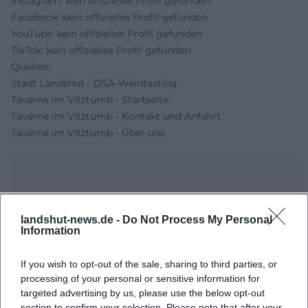
Instagram: kein offizielles Profil gefunden
Facebook: kein offizielles Profil gefunden
YouTube: kein offizielles Profil gefunden
TikTok: kein offizielles Profil gefunden
Quellen:
Stadt Landshut - DSA-Weintasting
Taverne im Vitztumb - Startseite
Taverne im Vitztumb - Kontakt und Anfahrt
Taverne im Vitztumb - Über uns
landshut-news.de -
Do Not Process My Personal
Information
If you wish to opt-out of the sale, sharing to third parties, or
processing of your personal or sensitive information for
targeted advertising by us, please use the below opt-out
Map unavailable
section to confirm your selection. Please note that after your