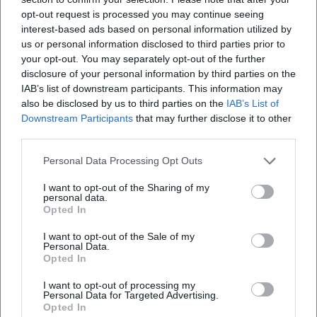
Open in Google Maps
opt-out request is processed you may continue seeing
interest-based ads based on personal information utilized by
us or personal information disclosed to third parties prior to
your opt-out. You may separately opt-out of the further
disclosure of your personal information by third parties on the
IAB’s list of downstream participants. This information may
also be disclosed by us to third parties on the
IAB’s List of
Downstream Participants
that may further disclose it to other
third parties.
Häufig gestellte Fragen
Personal Data Processing Opt Outs
I want to opt-out of the Sharing of my
personal data.
Wann findet das DSA-Weintasting statt?
Opted In
I want to opt-out of the Sale of my
Wo findet das Event statt?
Personal Data.
Opted In
Was erwartet die Gäste beim Weintasting?
I want to opt-out of processing my
Personal Data for Targeted Advertising.
Opted In