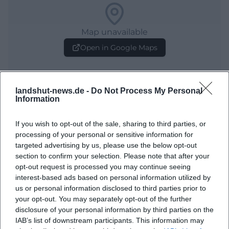
Map unavailable
Open in Google Maps
landshut-news.de -
Do Not Process My Personal
Information
If you wish to opt-out of the sale, sharing to third parties, or
processing of your personal or sensitive information for
targeted advertising by us, please use the below opt-out
Häufig gestellte Fragen
section to confirm your selection. Please note that after your
opt-out request is processed you may continue seeing
interest-based ads based on personal information utilized by
Wann findet die Eröffnung von Kunst an der Isar
us or personal information disclosed to third parties prior to
statt?
your opt-out. You may separately opt-out of the further
disclosure of your personal information by third parties on the
IAB’s list of downstream participants. This information may
Wo findet die Veranstaltung statt?