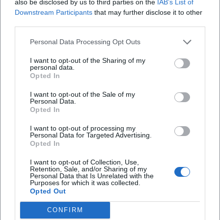
also be disclosed by us to third parties on the
IAB’s List of
Downstream Participants
that may further disclose it to other
third parties.
Was erwartet mich bei der Veranstaltung?
Personal Data Processing Opt Outs
Wie viel kostet der Eintritt?
I want to opt-out of the Sharing of my
personal data.
Opted In
Ist der Zugang barrierefrei?
I want to opt-out of the Sale of my
Personal Data.
Opted In
Findet die Veranstaltung bei jedem Wetter statt?
I want to opt-out of processing my
Personal Data for Targeted Advertising.
Opted In
I want to opt-out of Collection, Use,
Retention, Sale, and/or Sharing of my
Personal Data that Is Unrelated with the
Purposes for which it was collected.
Opted Out
CONFIRM