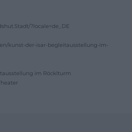
shut.Stadt/?locale=de_DE
gen/kunst-der-isar-begleitausstellung-im-
eitausstellung im Röcklturm
Theater