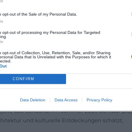
In
o wird aus dem Besuch nicht nur ein ästhetischer
o opt-out of the Sale of my Personal Data.
ung in aktuelle Formen der Bildenden Kunst, in
In
und Ortsspezifik.
to opt-out of processing my Personal Data for Targeted
ing.
In
essierte ebenso wie an Neugierige, die
o opt-out of Collection, Use, Retention, Sale, and/or Sharing
kontext erleben möchten. Der freie Eintritt mach
ersonal Data that Is Unrelated with the Purposes for which it
lected.
d lädt dazu ein, spontan vorbeizuschauen. Wer
Out
 erhält hier eine ideale Gelegenheit für eine
CONFIRM
f die Isar und die Geschichte der Stadt.
Data Deletion
Data Access
Privacy Policy
hr als ein Zusatzformat: Sie ist ein konzentrierter
jekt, das Landshut im Sommer 2026 sichtbar präg
chitektur und kulturelle Entdeckungen schätzt,