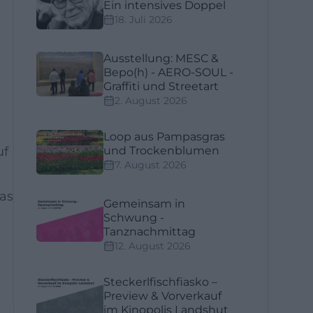
Ein intensives Doppel
18. Juli 2026
Ausstellung: MESC &
Bepo(h) - AERO-SOUL -
Graffiti und Streetart
2. August 2026
Loop aus Pampasgras
uf
und Trockenblumen
7. August 2026
as
Gemeinsam in
Schwung -
Tanznachmittag
12. August 2026
Steckerlfischfiasko –
Preview & Vorverkauf
im Kinopolis Landshut