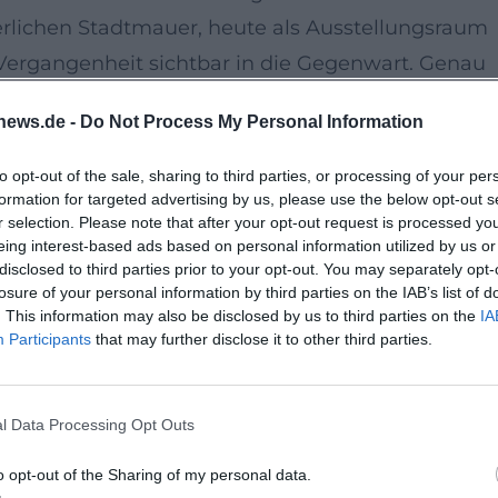
lterlichen Stadtmauer, heute als Ausstellungsraum
 Vergangenheit sichtbar in die Gegenwart. Genau
 Die zeitgenössische Kunst entfaltet sich in eine
news.de -
Do Not Process My Personal Information
ches Dokument ist.
log mit der Isar
to opt-out of the sale, sharing to third parties, or processing of your per
formation for targeted advertising by us, please use the below opt-out s
 Skulpturen, Objekte und Installationen entlang
r selection. Please note that after your opt-out request is processed y
nössische Kunstwerke von 14 Künstlerinnen und
eing interest-based ads based on personal information utilized by us or
disclosed to third parties prior to your opt-out. You may separately opt-
er hinaus angekündigt. Die Begleitausstellung im
losure of your personal information by third parties on the IAB’s list of
rs und macht sichtbar, wie vielfältig regionale
. This information may also be disclosed by us to third parties on the
IA
Participants
that may further disclose it to other third parties.
bewusst, ortsbezogen und offen für neue
l Data Processing Opt Outs
chen Außenraum und Innenraum. Während die Wer
o opt-out of the Sharing of my personal data.
elt der Röcklturm die Positionen zu einer