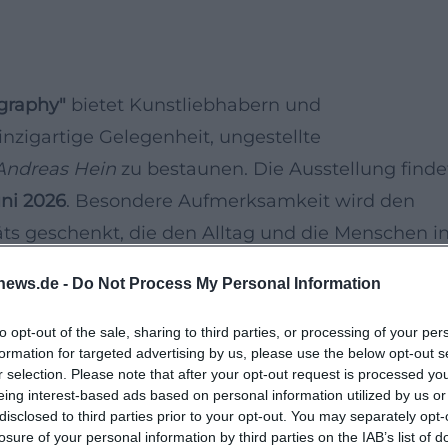
ography"
bietet Kunstliebhabern und
inzigartige Gelegenheit, ungestellte
Andreas Hein
zu bestaunen. Die Ausstellung finde
uni 2026
. Besondere Aufmerksamkeit wird den
s geschenkt, die den Alltag und die Menschen i
können diese ausdrucksvolle Kunstform in einer
news.de -
Do Not Process My Personal Information
to opt-out of the sale, sharing to third parties, or processing of your per
formation for targeted advertising by us, please use the below opt-out s
spannende Genre der Streetfotografie, das darauf
r selection. Please note that after your opt-out request is processed y
te des urbanen Lebens einzufangen. Mit Werken
eing interest-based ads based on personal information utilized by us or
disclosed to third parties prior to your opt-out. You may separately opt-
die Besucher die Möglichkeit, die Vielfalt und
losure of your personal information by third parties on the IAB’s list of