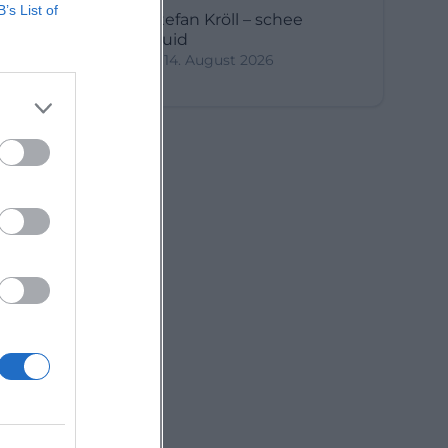
B’s List of
Stefan Kröll – schee
wuid
14. August 2026