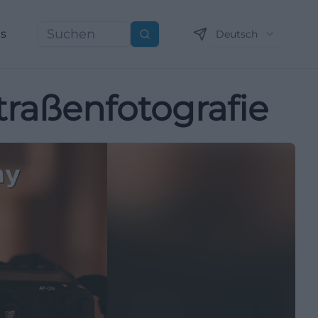
ns
Deutsch
Suchen
traßenfotografie