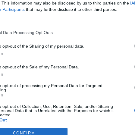
Blickwinkeln neu zu entdecken.
. This information may also be disclosed by us to third parties on the
IA
Participants
that may further disclose it to other third parties.
he Veranstaltung, die sowohl Kunstfans als auch
 für eine eindrucksvolle Kulisse und stellt das
 Ausstellung.
l Data Processing Opt Outs
o opt-out of the Sharing of my personal data.
In
o opt-out of the Sale of my Personal Data.
In
to opt-out of processing my Personal Data for Targeted
ing.
In
p unavailable
o opt-out of Collection, Use, Retention, Sale, and/or Sharing
ersonal Data that Is Unrelated with the Purposes for which it
n in Google Maps
lected.
Out
CONFIRM