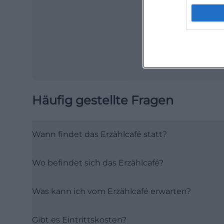
Häufig gestellte Fragen
Wann findet das Erzählcafé statt?
Wo befindet sich das Erzählcafé?
Was kann ich vom Erzählcafé erwarten?
Gibt es Eintrittskosten?