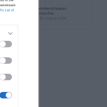
 downstream
Familientheater:
B’s List of
Pinocchio
20. August 2026