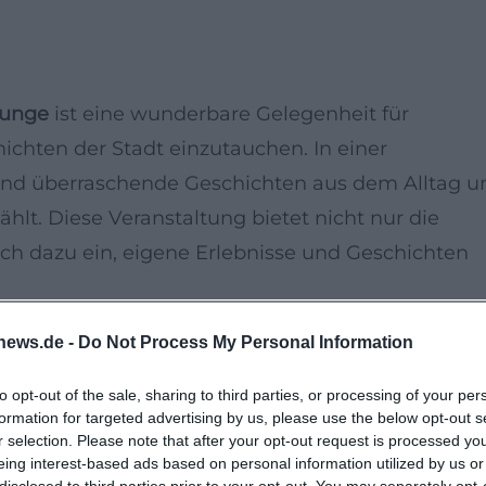
unge
ist eine wunderbare Gelegenheit für
ichten der Stadt einzutauchen. In einer
nd überraschende Geschichten aus dem Alltag u
hlt. Diese Veranstaltung bietet nicht nur die
ch dazu ein, eigene Erlebnisse und Geschichten
news.de -
Do Not Process My Personal Information
dem
Christlichen Bildungswerk Landshut
organisie
urellen Austausch dar. Egal, ob Sie neugierig auf d
to opt-out of the sale, sharing to third parties, or processing of your per
formation for targeted advertising by us, please use the below opt-out s
er Menschen sind oder selbst Geschichten aus
r selection. Please note that after your opt-out request is processed y
ie genau richtig!
eing interest-based ads based on personal information utilized by us or
disclosed to third parties prior to your opt-out. You may separately opt-