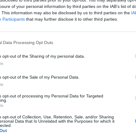
eressierten offen und verspricht einen entspannten
losure of your personal information by third parties on the IAB’s list of
. This information may also be disclosed by us to third parties on the
IA
Participants
that may further disclose it to other third parties.
istliche Bildungswerk.
d ausdrücklich erwünscht!
chen kennenzulernen und die kulturelle Vielfalt
l Data Processing Opt Outs
o opt-out of the Sharing of my personal data.
In
o opt-out of the Sale of my Personal Data.
In
to opt-out of processing my Personal Data for Targeted
ing.
In
o opt-out of Collection, Use, Retention, Sale, and/or Sharing
ersonal Data that Is Unrelated with the Purposes for which it
lected.
p unavailable
Out
n in Google Maps