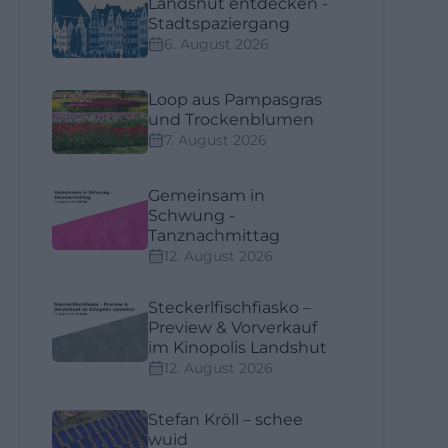
Landshut entdecken -
Stadtspaziergang
6. August 2026
Loop aus Pampasgras
und Trockenblumen
7. August 2026
Gemeinsam in
Schwung -
Tanznachmittag
12. August 2026
Steckerlfischfiasko –
Preview & Vorverkauf
im Kinopolis Landshut
12. August 2026
Stefan Kröll – schee
wuid