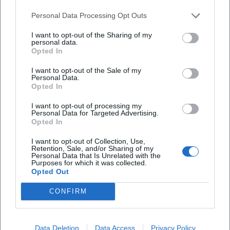
Map unavailable
Personal Data Processing Opt Outs
Open in Google Maps
I want to opt-out of the Sharing of my
personal data.
Opted In
I want to opt-out of the Sale of my
Personal Data.
Opted In
I want to opt-out of processing my
Personal Data for Targeted Advertising.
Häufig gestellte Fragen
Opted In
I want to opt-out of Collection, Use,
Retention, Sale, and/or Sharing of my
Personal Data that Is Unrelated with the
Wann beginnt die Aufführung
Purposes for which it was collected.
Opted Out
Ist der Eintritt kostenlos
CONFIRM
Wo findet das Event statt
Data Deletion
Data Access
Privacy Policy