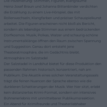
Die Inszenierung: Stimmen, Figuren, Klangräume
Heinz-Josef Braun und Johanna Bittenbinder verdichten
die Erzählung zu einem Live-Hörspiel, das mit
Rollenwechseln, Klangfarben und präziser Schauspielkunst
arbeitet. Die Figuren erscheinen nicht bloß als Bericht,
sondern als lebendige Stimmen aus einem bedrückenden
Dorfkosmos. Musik, Polkas, Walzer und schaurig-schöne
Instrumentalklänge öffnen den Raum zwischen Spannung
und Suggestion. Genau dort entsteht jene
Theateratmosphäre, die im Gedächtnis bleibt.
Atmosphäre im Salzstadel
Der Salzstadel in Landshut bietet für diese Produktion den
passenden Rahmen: historisch, konzentriert, nah am
Publikum. Die Akustik eines solchen Veranstaltungssaals
trägt die feinen Nuancen der Sprache ebenso wie die
dunkleren Schattierungen der Musik. Wer hier sitzt, erlebt
kein distanziertes Krimi-Format, sondern ein intensives
Bühnenerlebnis mit unmittelbarer Publikumsreaktion.
Ein Abend für Krimifreunde und Theaterliebhaber