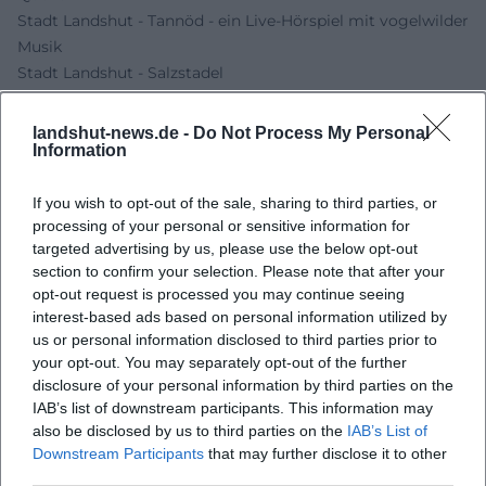
Stadt Landshut - Tannöd - ein Live-Hörspiel mit vogelwilder
Musik
Stadt Landshut - Salzstadel
Heinz-Josef Braun - Offizielle Website
Heinz-Josef Braun - Musik
landshut-news.de -
Do Not Process My Personal
Information
Stadt Landshut - TANNÖD - Live-Hörspiel von und mit
Johanna Bittenbinder & Heinz-Josef Braun
KulturVision - Vom vermeintlichen Idyll zum menschlichen
If you wish to opt-out of the sale, sharing to third parties, or
processing of your personal or sensitive information for
Abgrund
targeted advertising by us, please use the below opt-out
section to confirm your selection. Please note that after your
opt-out request is processed you may continue seeing
interest-based ads based on personal information utilized by
us or personal information disclosed to third parties prior to
your opt-out. You may separately opt-out of the further
disclosure of your personal information by third parties on the
IAB’s list of downstream participants. This information may
also be disclosed by us to third parties on the
IAB’s List of
Downstream Participants
that may further disclose it to other
third parties.