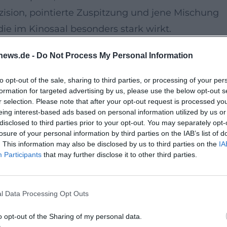
zision, pointierte Zuspitzung und jene Mischung
ie im Kinosaal besonders stark wirkt.
news.de -
Do Not Process My Personal Information
tion auf moderne Projektionstechnik,
Soundsystem, das den Raum mit akustischer Tiefe
to opt-out of the sale, sharing to third parties, or processing of your per
formation for targeted advertising by us, please use the below opt-out s
eratmosphäre des Kinos: Dunkelheit, konzentrierte
r selection. Please note that after your opt-out request is processed y
 Wucht. Das Bühnenerlebnis verschiebt sich vom
eing interest-based ads based on personal information utilized by us or
disclosed to third parties prior to your opt-out. You may separately opt-
seiner Wirkung ganz unmittelbar und körperlich.
losure of your personal information by third parties on the IAB’s list of
esetzung
. This information may also be disclosed by us to third parties on the
IA
Participants
that may further disclose it to other third parties.
rth, Eve Hewson, Colman Domingo und Wyatt Russe
wohl Präsenz als auch Nuancen verspricht. Solch
n häufig schon vor dem ersten Dialog: Erwartung
l Data Processing Opt Outs
tzugreifen. Für Filmfreunde entsteht daraus ein
o opt-out of the Sharing of my personal data.
g als konzentrierte Großproduktion ist.