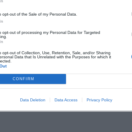
In
roße Bilder
o opt-out of the Sale of my Personal Data.
1 Kinosäle, barrierearme Zugänge, eine klare
In
rkmöglichkeiten im CCL. Wer den Abend gut
to opt-out of processing my Personal Data for Targeted
les Umfeld für einen Premierenbesuch mit
ing.
In
e Disclosure Day zählt auch die Umgebung: Einlas
o opt-out of Collection, Use, Retention, Sale, and/or Sharing
g im Foyer gehören zum Gesamterlebnis.
ersonal Data that Is Unrelated with the Purposes for which it
lected.
nis lieben
Out
pricht Science-Fiction mit großem Atem, starker
CONFIRM
das Zusammenspiel aus Spannung, Klang und
Kinopolis Landshut die passende Bühne für einen
Data Deletion
Data Access
Privacy Policy
in vormerken und die Wahrheit auf großer