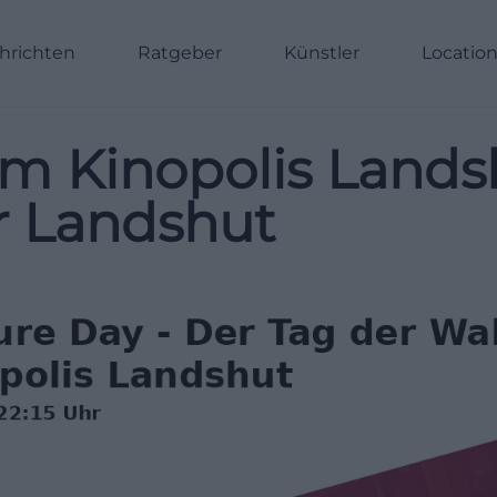
hrichten
Ratgeber
Künstler
Locatio
im Kinopolis Lands
r Landshut