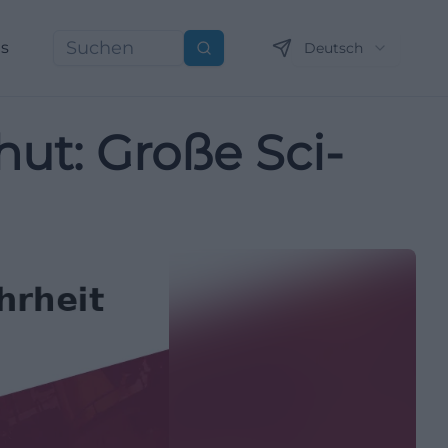
ns
Deutsch
Suchen
hut: Große Sci-