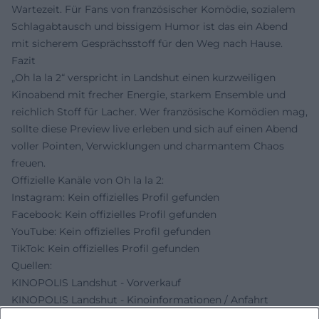
Wartezeit. Für Fans von französischer Komödie, sozialem
Schlagabtausch und bissigem Humor ist das ein Abend
mit sicherem Gesprächsstoff für den Weg nach Hause.
Fazit
„Oh la la 2“ verspricht in Landshut einen kurzweiligen
Kinoabend mit frecher Energie, starkem Ensemble und
reichlich Stoff für Lacher. Wer französische Komödien mag,
sollte diese Preview live erleben und sich auf einen Abend
voller Pointen, Verwicklungen und charmantem Chaos
freuen.
Offizielle Kanäle von Oh la la 2:
Instagram: Kein offizielles Profil gefunden
Facebook: Kein offizielles Profil gefunden
YouTube: Kein offizielles Profil gefunden
TikTok: Kein offizielles Profil gefunden
Quellen:
KINOPOLIS Landshut - Vorverkauf
KINOPOLIS Landshut - Kinoinformationen / Anfahrt
KINOPOLIS Landshut - Eintrittspreise und Ticketpreise