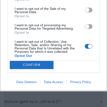
I want to opt-out of the Sale of my
Personal Data.
Häufig gestellte Fragen
Opted In
I want to opt-out of processing my
Personal Data for Targeted Advertising.
Opted In
Wann findet die Preview statt?
I want to opt-out of Collection, Use,
Retention, Sale, and/or Sharing of my
Wo ist das Event?
Personal Data that Is Unrelated with the
Purposes for which it was collected.
Opted Out
Wie viel kostet ein Ticket?
CONFIRM
Ist das Kino barrierefrei erreichbar?
Data Deletion
Data Access
Privacy Policy
Gibt es Parkmöglichkeiten?
Worum geht es in „Oh la la 2“?