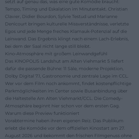
setzt auf genau das, was eine gute Komödie braucht:
Tempo, Timing und Eskalation im Minutentakt. Christian
Clavier, Didier Bourdon, Sylvie Testud und Marianne
Denicourt bringen kulturelle Missverständnisse, verletzte
Egos und jede Menge freches Klamauk-Potenzial auf die
Leinwand. Das Ergebnis klingt nach einem Lach-Erlebnis,
bei dem der Saal nicht lange still bleibt.
Kino-Atmosphäre mit großem Leinwandgefühl
Das KINOPOLIS Landshut am Alten Viehmarkt 5 liefert
dafür die passende Bühne: 11 Säle, moderne Projektion,
Dolby Digital 7.1, Gastronomie und zentrale Lage im CCL.
Wer vor dem Film noch ankommt, findet kostenpflichtige
Parkmöglichkeiten im Center sowie Busanbindung über
die Haltestelle Am Alten Viehmarkt/CCL. Die Comedy-
Atmosphäre beginnt hier schon vor dem ersten Gag.
Warum diese Preview funktioniert
Vorabtermine haben ihren eigenen Reiz. Das Publikum
erlebt die Komödie vor dem offiziellen Kinostart am 27.
August 2026 und bekommt den frischen Filmgenuss ohne