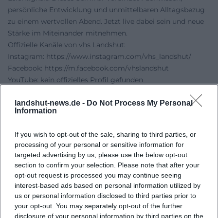
persönliche Entwicklung und unmittelbaren Alltagsbezug
zu einem wertvollen Abend. Jetzt live dabei sein und neue
Stärke im Miteinander mitnehmen.
Offizielle Kanäle von vhs Landshut:
Instagram:
https://www.instagram.com/vhs_landshut/
Facebook:
https://m.facebook.com/vhslandshut
YouTube: kein offizielles Profil gefunden
TikTok: kein offizielles Profil gefunden
landshut-news.de -
Do Not Process My Personal
Quellen:
Information
vhs Landshut - Kursseite Gut für mich - stark im
Miteinander
If you wish to opt-out of the sale, sharing to third parties, or
Stadt Landshut - Veranstaltungsseite
processing of your personal or sensitive information for
LinkedIn - vhs Landshut e.V.
targeted advertising by us, please use the below opt-out
vhs Landshut - Offizielle Website
section to confirm your selection. Please note that after your
opt-out request is processed you may continue seeing
interest-based ads based on personal information utilized by
us or personal information disclosed to third parties prior to
your opt-out. You may separately opt-out of the further
disclosure of your personal information by third parties on the