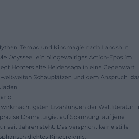
 Mythen, Tempo und Kinomagie nach Landshut
„Die Odyssee“ ein bildgewaltiges Action-Epos im
rlegt Homers alte Heldensaga in eine Gegenwart
, weltweiten Schauplätzen und dem Anspruch, da
uladen.
wand
wirkmächtigsten Erzählungen der Weltliteratur. I
f präzise Dramaturgie, auf Spannung, auf jene
r seit Jahren steht. Das verspricht keine stille
sphärisch dichtes Kinoereignis.