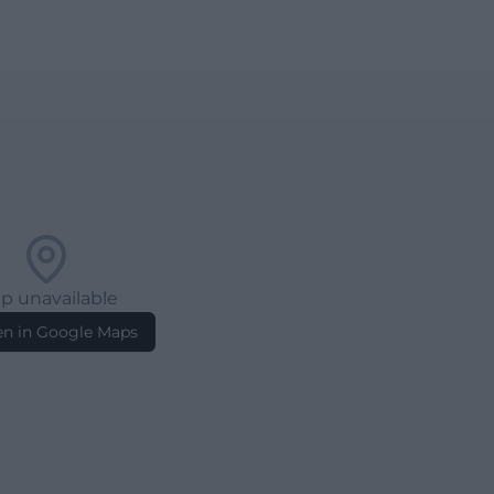
p unavailable
n in Google Maps