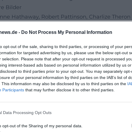
e Bilder
nne Hathaway, Robert Pattinson, Charlize Theron
ein Ensemble, das schon auf dem Papier enorme
news.de -
Do Not Process My Personal Information
f ein Spiel der Kontraste: Heldentum und Zweifel,
ust. Genau daraus schöpft grosse Schauspielkun
to opt-out of the sale, sharing to third parties, or processing of your per
formation for targeted advertising by us, please use the below opt-out s
r selection. Please note that after your opt-out request is processed y
lt die Atmosphäre
eing interest-based ads based on personal information utilized by us or
disclosed to third parties prior to your opt-out. You may separately opt-
nden Rahmen für dieses Bühnenerlebnis im Dunke
losure of your personal information by third parties on the IAB’s list of
kustik und die kollektive Publikumsreaktion mach
. This information may also be disclosed by us to third parties on the
IA
Participants
that may further disclose it to other third parties.
urereignis. Gerade bei einem Werk, das auf
nnung setzt, gewinnt der Kinosaal an Bedeutung
t verdient
l Data Processing Opt Outs
ereits. Wer grosse Filmkunst, epische Erzählung u
o opt-out of the Sharing of my personal data.
Films sucht, findet hier einen der markantesten