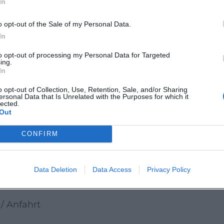
In
achmittag schafft zudem Raum für ein
o opt-out of the Sale of my Personal Data.
.
In
ves Kinoerlebnis zwischen Mythos, Spektakel und
to opt-out of processing my Personal Data for Targeted
pos auf der grossen Leinwand erleben will, sollt
ing.
In
ut vormerken und frühzeitig Tickets sichern.
o opt-out of Collection, Use, Retention, Sale, and/or Sharing
ersonal Data that Is Unrelated with the Purposes for which it
lected.
opolis_de
Out
polisDE
CONFIRM
Data Deletion
Data Access
Privacy Policy
/ Anfahrt