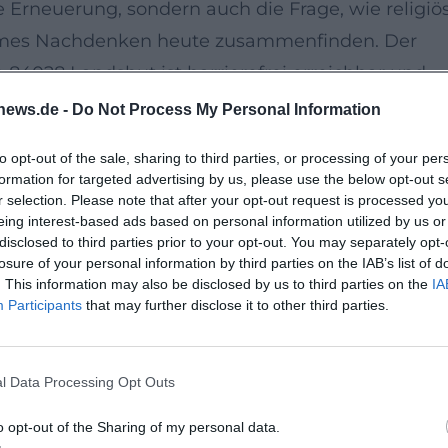
e Erneuerung, sondern auch die Frage, wie religiö
nsames Nachdenken heute zusammenfinden. Der
84028 Landshut ist barrierefrei erreichbar und
hut.de](https://landshut.de/node/470))
news.de -
Do Not Process My Personal Information
to opt-out of the sale, sharing to third parties, or processing of your per
e ruhige und zugleich lebendige geistliche
formation for targeted advertising by us, please use the below opt-out s
er Eröffnungswoche am neuen Bildungsstandort
r selection. Please note that after your opt-out request is processed y
eing interest-based ads based on personal information utilized by us or
on, Gemeindeleben und einen respektvollen Blick
disclosed to third parties prior to your opt-out. You may separately opt-
 Der offizielle Veranstaltungshinweis nennt den
losure of your personal information by third parties on the IAB’s list of
. This information may also be disclosed by us to third parties on the
IA
dshut-t19.keb-muenchen.de](https://landshut-
Participants
that may further disclose it to other third parties.
mtliche-veranstaltungen?
7&tx_kebprogram_eventlist%5Baction%5D=list&t
l Data Processing Opt Outs
r%5D=Event&tx_kebprogram_eventlist%5Bsaved%
o opt-out of the Sharing of my personal data.