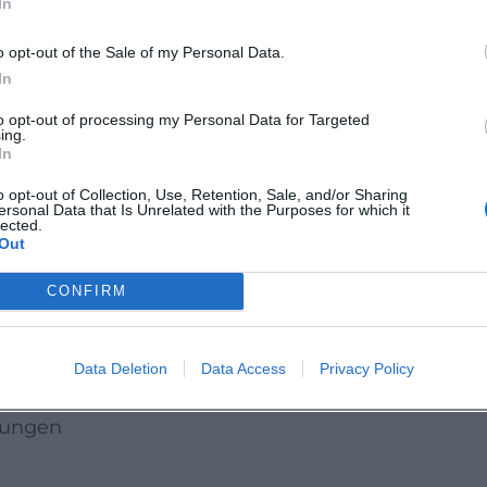
In
ber Geschichte, Sanierung und Zukunft eines
o opt-out of the Sale of my Personal Data.
Das Format richtet sich an Interessierte aus
In
, die klösterliche Tradition in einem heutigen
to opt-out of processing my Personal Data for Targeted
ing.
In
n, Geschichte und gesellschaftlichen Wandel an
o opt-out of Collection, Use, Retention, Sale, and/or Sharing
ersonal Data that Is Unrelated with the Purposes for which it
r sich für kirchliche Räume, geistliche Bildung
lected.
Out
ition interessiert, sollte diesen Abend live
CONFIRM
bruch
Data Deletion
Data Access
Privacy Policy
iches Bildungswerk
tungen