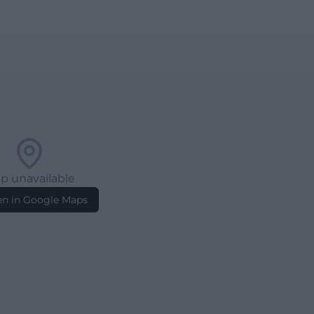
p unavailable
n in Google Maps