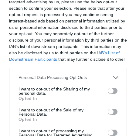
targeted advertising by us, please use the below opt-out
Offizielle Kanäle von DJ Ramirez:
section to confirm your selection. Please note that after your
Instagram: Kein offizielles Profil gefunden
opt-out request is processed you may continue seeing
Facebook: Kein offizielles Profil gefunden
interest-based ads based on personal information utilized by
us or personal information disclosed to third parties prior to
YouTube: Kein offizielles Profil gefunden
your opt-out. You may separately opt-out of the further
TikTok: Kein offizielles Profil gefunden
disclosure of your personal information by third parties on the
Quellen:
IAB’s list of downstream participants. This information may
Rocketclub Landshut - Beyond 2010
also be disclosed by us to third parties on the
IAB’s List of
Rocketclub Landshut - Lage & Anfahrt
Downstream Participants
that may further disclose it to other
Rocketclub Landshut - Raumangaben & Parken
third parties.
D. Ramirez - About
Personal Data Processing Opt Outs
D. Ramirez - Production
D. Ramirez - Tuition
I want to opt-out of the Sharing of my
personal data.
Opted In
I want to opt-out of the Sale of my
Personal Data.
Opted In
I want to opt-out of processing my
Personal Data for Targeted Advertising.