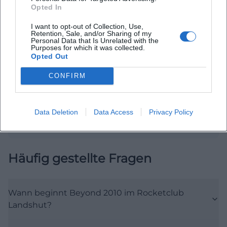
Opted In
I want to opt-out of Collection, Use,
Retention, Sale, and/or Sharing of my
Map unavailable
Personal Data that Is Unrelated with the
Purposes for which it was collected.
Open in Google Maps
Opted Out
CONFIRM
Data Deletion
Data Access
Privacy Policy
Häufig gestellte Fragen
Wann beginnt Beyond 2010 im Rocketclub
Landshut?