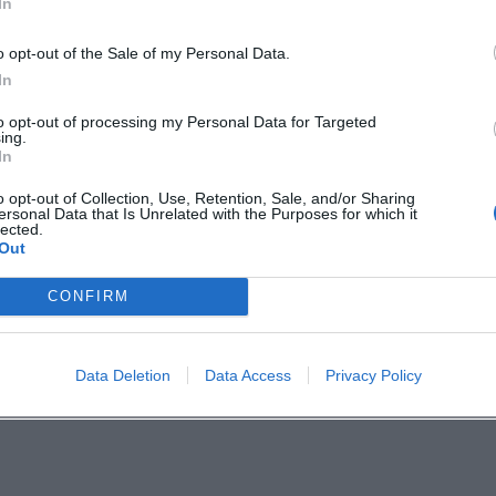
In
o opt-out of the Sale of my Personal Data.
ht voller musikalischer Überraschungen, treibende
In
ndshut Lust auf ein Cluberlebnis mit Charakter ha
to opt-out of processing my Personal Data for Targeted
ing.
In
o opt-out of Collection, Use, Retention, Sale, and/or Sharing
ersonal Data that Is Unrelated with the Purposes for which it
ketclub_landshut
lected.
Out
etclub.landshut
CONFIRM
Data Deletion
Data Access
Privacy Policy
 im Rocketclub Landshut