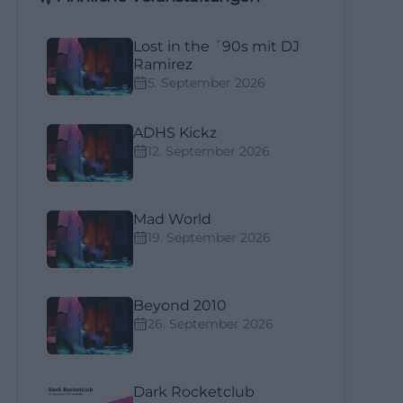
Lost in the ´90s mit DJ
Ramirez
5. September 2026
ADHS Kickz
12. September 2026
Mad World
19. September 2026
Beyond 2010
26. September 2026
Dark Rocketclub