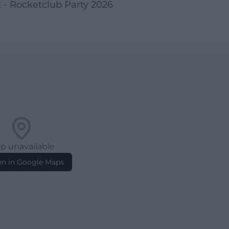
 - Rocketclub Party 2026
p unavailable
n in Google Maps