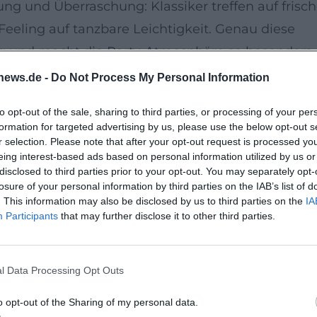
ung und Überraschung: Klassiker treffen auf frisc
Feeling auf tanzbare Leichtigkeit. Genau diese
g und macht die Party-Atmosphäre so besonders.
news.de -
Do Not Process My Personal Information
Nacht aus dem Zusammenspiel von Sound-System,
to opt-out of the sale, sharing to third parties, or processing of your per
ückt und die Übergänge fließen, verdichtet sich
formation for targeted advertising by us, please use the below opt-out s
and mehr nur zuschaut. Dann zählt nur noch de
r selection. Please note that after your opt-out request is processed y
eing interest-based ads based on personal information utilized by us or
efühl, mitten in einer lebendigen Nachtkultur zu
disclosed to third parties prior to your opt-out. You may separately opt-
losure of your personal information by third parties on the IAB’s list of
. This information may also be disclosed by us to third parties on the
IA
men
Participants
that may further disclose it to other third parties.
 Landshut, direkt in Bahnhofsnähe. Laut
über eine Rampe erreichbar, der Parkplatz liegt
l Data Processing Opt Outs
für rund 400 Gäste in der Disco bietet der Club d
ensive Partynacht mit Nähe zur Tanzfläche und
o opt-out of the Sharing of my personal data.