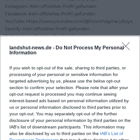
Instagram: Kein offizielles Profil gefunden
Facebook: Kein offizielles Profil gefunden
YouTube:
https://www.youtube.com/@FourImaginaryBoys
Spotify: Kein offizielles Profil gefunden
TikTok: Kein offizielles Profil gefunden
Quellen:
landshut-news.de -
Do Not Process My Personal
Four Imaginary Boys - Offizielle Website
Information
Four Imaginary Boys - Bandinfo
Four Imaginary Boys - Konzerte
If you wish to opt-out of the sale, sharing to third parties, or
Rocketclub Landshut - Eventseite
processing of your personal or sensitive information for
targeted advertising by us, please use the below opt-out
Rocketclub Landshut - Lage und Anfahrt
section to confirm your selection. Please note that after your
opt-out request is processed you may continue seeing
interest-based ads based on personal information utilized by
us or personal information disclosed to third parties prior to
your opt-out. You may separately opt-out of the further
disclosure of your personal information by third parties on the
IAB’s list of downstream participants. This information may
also be disclosed by us to third parties on the
IAB’s List of