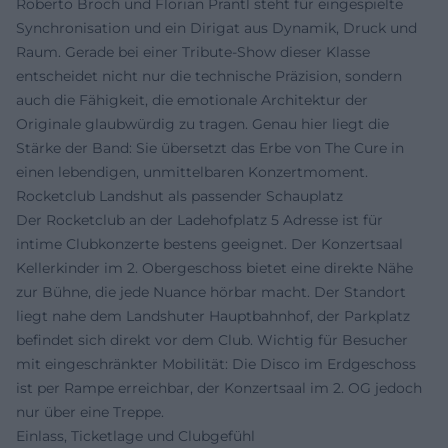
Roberto Broch und Florian Prantl steht für eingespielte
Synchronisation und ein Dirigat aus Dynamik, Druck und
Raum. Gerade bei einer Tribute-Show dieser Klasse
entscheidet nicht nur die technische Präzision, sondern
auch die Fähigkeit, die emotionale Architektur der
Originale glaubwürdig zu tragen. Genau hier liegt die
Stärke der Band: Sie übersetzt das Erbe von The Cure in
einen lebendigen, unmittelbaren Konzertmoment.
Rocketclub Landshut als passender Schauplatz
Der Rocketclub an der Ladehofplatz 5 Adresse ist für
intime Clubkonzerte bestens geeignet. Der Konzertsaal
Kellerkinder im 2. Obergeschoss bietet eine direkte Nähe
zur Bühne, die jede Nuance hörbar macht. Der Standort
liegt nahe dem Landshuter Hauptbahnhof, der Parkplatz
befindet sich direkt vor dem Club. Wichtig für Besucher
mit eingeschränkter Mobilität: Die Disco im Erdgeschoss
ist per Rampe erreichbar, der Konzertsaal im 2. OG jedoch
nur über eine Treppe.
Einlass, Ticketlage und Clubgefühl