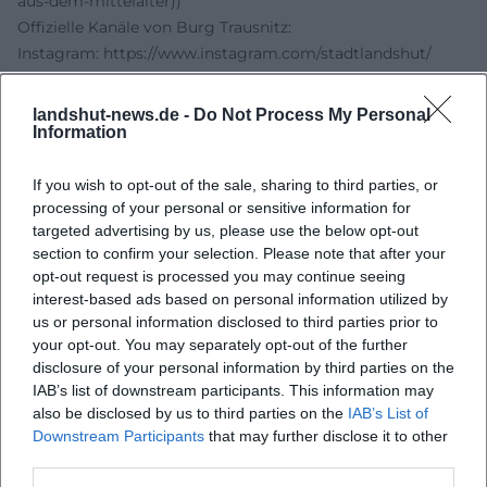
aus-dem-mittelalter))
Offizielle Kanäle von Burg Trausnitz:
Instagram:
https://www.instagram.com/stadtlandshut/
Facebook:
https://www.facebook.com/Landshut.Stadt
YouTube:
https://www.youtube.com
landshut-news.de -
Do Not Process My Personal
TikTok: kein offizielles Profil gefunden
Information
Quellen:
Spiele aus dem Mittelalter - Stadt Landshut
If you wish to opt-out of the sale, sharing to third parties, or
processing of your personal or sensitive information for
Burg Trausnitz - Entstehungsgeschichte
targeted advertising by us, please use the below opt-out
Burg Trausnitz - Anfahrt
section to confirm your selection. Please note that after your
Burg Trausnitz - Accessibility / Mobility
opt-out request is processed you may continue seeing
Stadt Landshut - Presse und Social Media
interest-based ads based on personal information utilized by
us or personal information disclosed to third parties prior to
your opt-out. You may separately opt-out of the further
disclosure of your personal information by third parties on the
IAB’s list of downstream participants. This information may
also be disclosed by us to third parties on the
IAB’s List of
Downstream Participants
that may further disclose it to other
third parties.