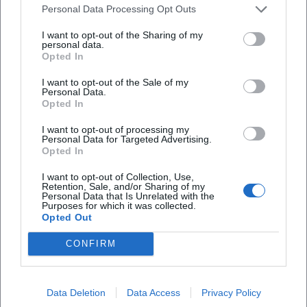
Personal Data Processing Opt Outs
I want to opt-out of the Sharing of my
Map unavailable
personal data.
Opted In
Open in Google Maps
I want to opt-out of the Sale of my
Personal Data.
Opted In
I want to opt-out of processing my
Personal Data for Targeted Advertising.
Opted In
I want to opt-out of Collection, Use,
Retention, Sale, and/or Sharing of my
Personal Data that Is Unrelated with the
Häufig gestellte Fragen
Purposes for which it was collected.
Opted Out
CONFIRM
Wann findet das Event statt?
Wie teuer ist der Eintritt?
Data Deletion
Data Access
Privacy Policy