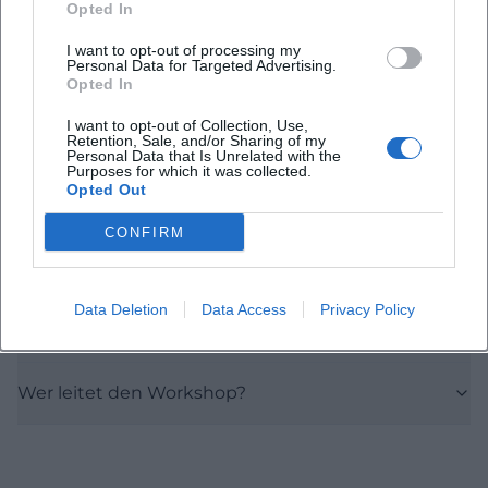
Häufig gestellte Fragen
Opted In
I want to opt-out of processing my
Personal Data for Targeted Advertising.
Wann findet der Forró-Tanzworkshop statt?
Opted In
I want to opt-out of Collection, Use,
Retention, Sale, and/or Sharing of my
Wo ist der Veranstaltungsort?
Personal Data that Is Unrelated with the
Purposes for which it was collected.
Opted Out
Was kostet der Eintritt?
CONFIRM
Brauche ich Vorkenntnisse oder einen Partner?
Data Deletion
Data Access
Privacy Policy
Findet der Workshop auch draußen statt?
Wer leitet den Workshop?