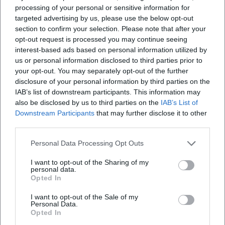
Instagram: kein offizielles Profil gefunden
processing of your personal or sensitive information for
Facebook: kein offizielles Profil gefunden
targeted advertising by us, please use the below opt-out
YouTube: kein offizielles Profil gefunden
section to confirm your selection. Please note that after your
TikTok: kein offizielles Profil gefunden
opt-out request is processed you may continue seeing
interest-based ads based on personal information utilized by
Quellen:
us or personal information disclosed to third parties prior to
Reinhold Messner - Offizielle Website
your opt-out. You may separately opt-out of the further
Reinhold Messner - Biografie
disclosure of your personal information by third parties on the
Reinhold Messner Live - Tourtermine
IAB’s list of downstream participants. This information may
Stadt Landshut - Sparkassen-Arena
also be disclosed by us to third parties on the
IAB’s List of
Landshut live - Reinhold Messner: Über Leben
Downstream Participants
that may further disclose it to other
third parties.
Personal Data Processing Opt Outs
I want to opt-out of the Sharing of my
personal data.
Opted In
I want to opt-out of the Sale of my
Personal Data.
Opted In