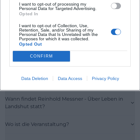
I want to opt-out of processing my
Map unavailable
Personal Data for Targeted Advertising.
Opted In
Open in Google Maps
I want to opt-out of Collection, Use,
Retention, Sale, and/or Sharing of my
Personal Data that Is Unrelated with the
Purposes for which it was collected.
Opted Out
CONFIRM
Häufig gestellte Fragen
Data Deletion
Data Access
Privacy Policy
Wann findet Reinhold Messner - Über Leben in
Landshut statt?
Wo ist die Veranstaltung?