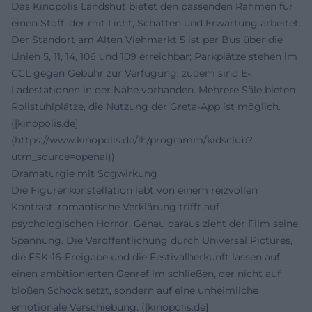
Das Kinopolis Landshut bietet den passenden Rahmen für
einen Stoff, der mit Licht, Schatten und Erwartung arbeitet.
Der Standort am Alten Viehmarkt 5 ist per Bus über die
Linien 5, 11, 14, 106 und 109 erreichbar; Parkplätze stehen im
CCL gegen Gebühr zur Verfügung, zudem sind E-
Ladestationen in der Nähe vorhanden. Mehrere Säle bieten
Rollstuhlplätze, die Nutzung der Greta-App ist möglich.
([kinopolis.de]
(https://www.kinopolis.de/lh/programm/kidsclub?
utm_source=openai))
Dramaturgie mit Sogwirkung
Die Figurenkonstellation lebt von einem reizvollen
Kontrast: romantische Verklärung trifft auf
psychologischen Horror. Genau daraus zieht der Film seine
Spannung. Die Veröffentlichung durch Universal Pictures,
die FSK-16-Freigabe und die Festivalherkunft lassen auf
einen ambitionierten Genrefilm schließen, der nicht auf
bloßen Schock setzt, sondern auf eine unheimliche
emotionale Verschiebung. ([kinopolis.de]