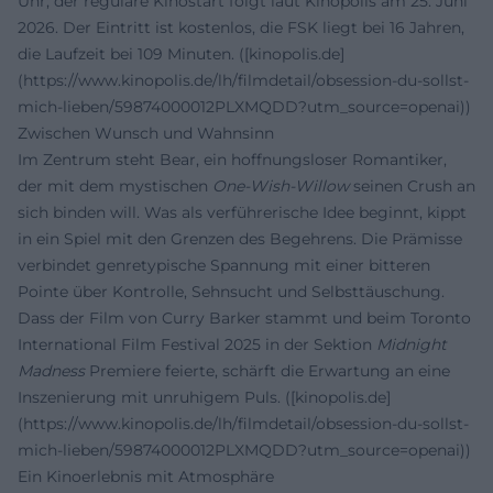
Uhr; der reguläre Kinostart folgt laut Kinopolis am 25. Juni
2026. Der Eintritt ist kostenlos, die FSK liegt bei 16 Jahren,
die Laufzeit bei 109 Minuten. ([kinopolis.de]
(https://www.kinopolis.de/lh/filmdetail/obsession-du-sollst-
mich-lieben/59874000012PLXMQDD?utm_source=openai))
Zwischen Wunsch und Wahnsinn
Im Zentrum steht Bear, ein hoffnungsloser Romantiker,
der mit dem mystischen
One-Wish-Willow
seinen Crush an
sich binden will. Was als verführerische Idee beginnt, kippt
in ein Spiel mit den Grenzen des Begehrens. Die Prämisse
verbindet genretypische Spannung mit einer bitteren
Pointe über Kontrolle, Sehnsucht und Selbsttäuschung.
Dass der Film von Curry Barker stammt und beim Toronto
International Film Festival 2025 in der Sektion
Midnight
Madness
Premiere feierte, schärft die Erwartung an eine
Inszenierung mit unruhigem Puls. ([kinopolis.de]
(https://www.kinopolis.de/lh/filmdetail/obsession-du-sollst-
mich-lieben/59874000012PLXMQDD?utm_source=openai))
Ein Kinoerlebnis mit Atmosphäre