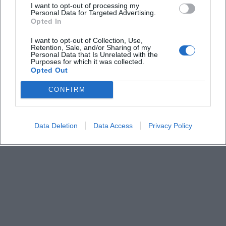
Ist die Teilnahme kostenlos?
I want to opt-out of processing my
Personal Data for Targeted Advertising.
Opted In
Was sollte ich zum Picknick mitbringen?
I want to opt-out of Collection, Use,
Retention, Sale, and/or Sharing of my
Personal Data that Is Unrelated with the
Purposes for which it was collected.
Darf vor Ort gegrillt werden?
Opted Out
CONFIRM
Wo findet der Treffpunkt statt?
Gibt es Sitzgelegenheiten im Europagarten?
Data Deletion
Data Access
Privacy Policy