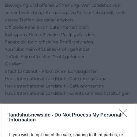
Bewegung und offener Stimmung. Wer Landshut von
seiner herzlichen, internationalen Seite erleben will, sollte
dieses Treffen live dabei erleben.
Offizielle Kanäle von Café International:
Instagram: Kein offizielles Profil gefunden
Facebook: Kein offizielles Profil gefunden
YouTube: Kein offizielles Profil gefunden
TikTok: Kein offizielles Profil gefunden
Quellen:
Stadt Landshut - Picknick im Europagarten
Haus International Landshut - Café international
Haus International Landshut - Café grenzenlos
Haus International Landshut - Events und Veranstaltungen
landshut-news.de -
Do Not Process My Personal
Information
If you wish to opt-out of the sale, sharing to third parties, or