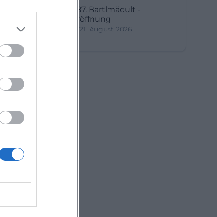
687. Bartlmädult -
Eröffnung
21. August 2026