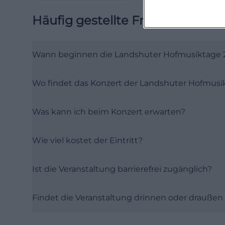
Häufig gestellte Fragen
Wann beginnen die Landshuter Hofmusiktage 
Wo findet das Konzert der Landshuter Hofmusik
Was kann ich beim Konzert erwarten?
Wie viel kostet der Eintritt?
Ist die Veranstaltung barrierefrei zugänglich?
Findet die Veranstaltung drinnen oder draußen 