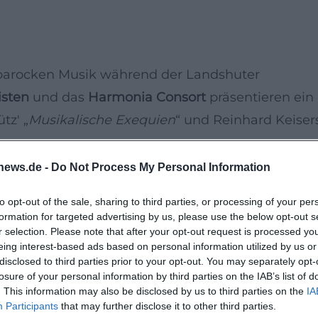
r barocken Musik während der Landshuter
isten
und das
Harmonia Consort
präsentieren ein
tz' „
Musikalische Exequien
“ und Reinhard Keiser
en Musik versprechen, das Publikum in der
news.de -
Do Not Process My Personal Information
nkirche in Landshut
zu verzaubern. Genießen Sie
to opt-out of the sale, sharing to third parties, or processing of your per
rockzeit erfüllten und erleben Sie einen
formation for targeted advertising by us, please use the below opt-out s
r selection. Please note that after your opt-out request is processed y
kultureller Tiefe.
eing interest-based ads based on personal information utilized by us or
lle Performance freuen, in der die historische
disclosed to third parties prior to your opt-out. You may separately opt-
losure of your personal information by third parties on the IAB’s list of
e der Stücke durch die talentierten Musiker
. This information may also be disclosed by us to third parties on the
IA
Klangwelt vergangener Epochen und lassen Sie sic
Participants
that may further disclose it to other third parties.