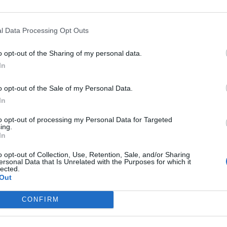
hen Kirche mitreißen.
l Data Processing Opt Outs
o opt-out of the Sharing of my personal data.
In
o opt-out of the Sale of my Personal Data.
In
to opt-out of processing my Personal Data for Targeted
ing.
p unavailable
In
n in Google Maps
o opt-out of Collection, Use, Retention, Sale, and/or Sharing
ersonal Data that Is Unrelated with the Purposes for which it
lected.
Out
CONFIRM