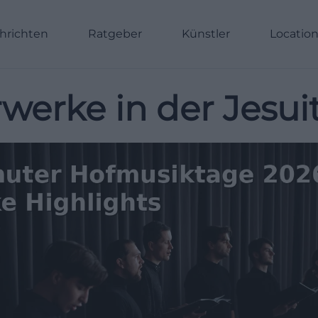
hrichten
Ratgeber
Künstler
Locatio
werke in der Jesui