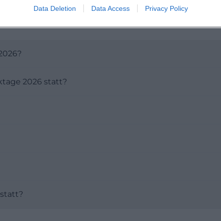
Data Deletion
Data Access
Privacy Policy
2026?
tage 2026 statt?
statt?