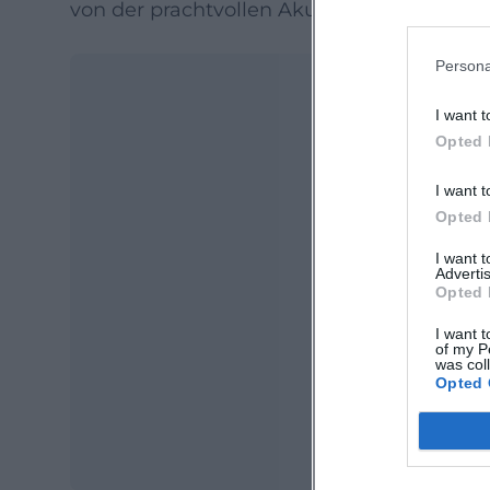
von der prachtvollen Akustik der historisc
Persona
I want t
Opted 
I want t
Opted 
I want 
Advertis
Ma
Opted 
Ope
I want t
of my P
was col
Opted 