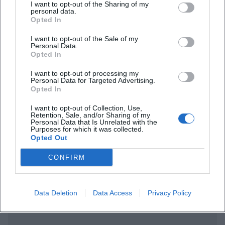
I want to opt-out of the Sharing of my
Open in Google Maps
personal data.
Opted In
I want to opt-out of the Sale of my
Personal Data.
Opted In
I want to opt-out of processing my
Personal Data for Targeted Advertising.
Opted In
Häufig gestellte Fragen
I want to opt-out of Collection, Use,
Retention, Sale, and/or Sharing of my
Personal Data that Is Unrelated with the
Purposes for which it was collected.
Opted Out
Wann findet das Konzert statt?
CONFIRM
Wo ist die Veranstaltung?
Data Deletion
Data Access
Privacy Policy
Wie viel kosten die Tickets?