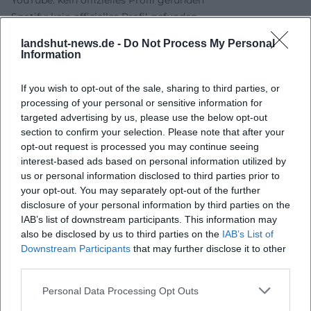
YouTube: kein offizielles Profil gefunden
Spotify: kein offizielles Profil gefunden
TikTok: kein offizielles Profil gefunden
landshut-news.de -
Do Not Process My Personal
Quellen:
Information
Landshut Live - Howard Carpendale - SUMMER STAGE
Reservix - Ein Sommer mit euch - Howard Carpendale
If you wish to opt-out of the sale, sharing to third parties, or
Universal Music - Howard Carpendale Biografie
processing of your personal or sensitive information for
Howard Carpendale - Official Tour Site
targeted advertising by us, please use the below opt-out
section to confirm your selection. Please note that after your
Landshut Live - Sparkassen-Arena
opt-out request is processed you may continue seeing
interest-based ads based on personal information utilized by
us or personal information disclosed to third parties prior to
your opt-out. You may separately opt-out of the further
disclosure of your personal information by third parties on the
IAB’s list of downstream participants. This information may
also be disclosed by us to third parties on the
IAB’s List of
Downstream Participants
that may further disclose it to other
third parties.
Personal Data Processing Opt Outs
Map unavailable