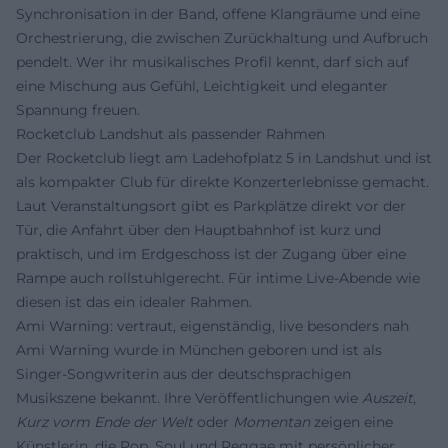
Synchronisation in der Band, offene Klangräume und eine
Orchestrierung, die zwischen Zurückhaltung und Aufbruch
pendelt. Wer ihr musikalisches Profil kennt, darf sich auf
eine Mischung aus Gefühl, Leichtigkeit und eleganter
Spannung freuen.
Rocketclub Landshut als passender Rahmen
Der Rocketclub liegt am Ladehofplatz 5 in Landshut und ist
als kompakter Club für direkte Konzerterlebnisse gemacht.
Laut Veranstaltungsort gibt es Parkplätze direkt vor der
Tür, die Anfahrt über den Hauptbahnhof ist kurz und
praktisch, und im Erdgeschoss ist der Zugang über eine
Rampe auch rollstuhlgerecht. Für intime Live-Abende wie
diesen ist das ein idealer Rahmen.
Ami Warning: vertraut, eigenständig, live besonders nah
Ami Warning wurde in München geboren und ist als
Singer-Songwriterin aus der deutschsprachigen
Musikszene bekannt. Ihre Veröffentlichungen wie
Auszeit
,
Kurz vorm Ende der Welt
oder
Momentan
zeigen eine
Künstlerin, die Pop, Soul und Reggae mit persönlicher