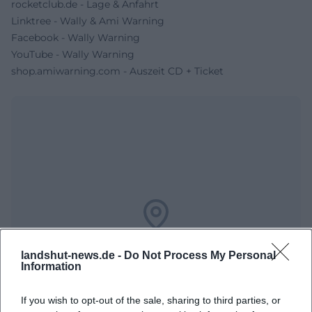
rocketclub.de - Lage & Anfahrt
Linktree - Wally & Ami Warning
Facebook - Wally Warning
YouTube - Wally Warning
shop.amiwarning.com - Auszeit CD + Ticket
Map unavailable
landshut-news.de -
Do Not Process My Personal
Open in Google Maps
Information
If you wish to opt-out of the sale, sharing to third parties, or