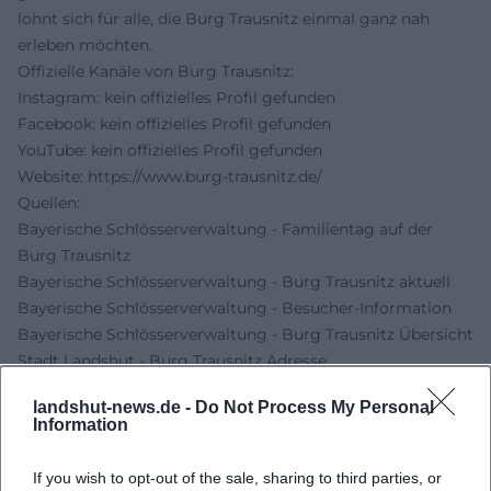
lohnt sich für alle, die Burg Trausnitz einmal ganz nah
erleben möchten.
Offizielle Kanäle von Burg Trausnitz:
Instagram: kein offizielles Profil gefunden
Facebook: kein offizielles Profil gefunden
YouTube: kein offizielles Profil gefunden
Website:
https://www.burg-trausnitz.de/
Quellen:
Bayerische Schlösserverwaltung - Familientag auf der
Burg Trausnitz
Bayerische Schlösserverwaltung - Burg Trausnitz aktuell
Bayerische Schlösserverwaltung - Besucher-Information
Bayerische Schlösserverwaltung - Burg Trausnitz Übersicht
Stadt Landshut - Burg Trausnitz Adresse
landshut-news.de -
Do Not Process My Personal
Information
If you wish to opt-out of the sale, sharing to third parties, or