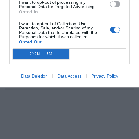
I want to opt-out of processing my
Personal Data for Targeted Advertising.
Was kostet der Besuch?
Opted In
I want to opt-out of Collection, Use,
Wo findet die Aktion statt?
Retention, Sale, and/or Sharing of my
Personal Data that Is Unrelated with the
Purposes for which it was collected.
Opted Out
Brauchen Familien eine Anmeldung?
CONFIRM
Ist die Veranstaltung drinnen?
Data Deletion
Data Access
Privacy Policy
Was erwartet Kinder bei der Aktion?