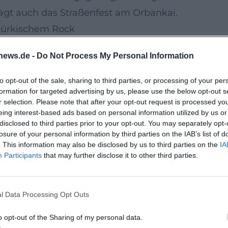
ägt auch das Straßenfest am Orbankai.
türkischem Rock
s Festivalgefühl Schritt für Schritt: Mit der
news.de -
Do Not Process My Personal Information
nd voller spontaner Momente und lokaler Energie
len Tänzen einen farbenfrohen Akzent, bevor um 
to opt-out of the sale, sharing to third parties, or processing of your per
formation for targeted advertising by us, please use the below opt-out s
alische Spannung deutlich erhöht. Der Name der
r selection. Please note that after your opt-out request is processed y
asst perfekt zu einem Abend, der Community-
eing interest-based ads based on personal information utilized by us or
disclosed to third parties prior to your opt-out. You may separately opt-
e in den Mittelpunkt stellt.
losure of your personal information by third parties on the IAB’s list of
lair
. This information may also be disclosed by us to third parties on the
IA
Participants
that may further disclose it to other third parties.
hem Wein und bayrischem Bier entsteht ein
Straßenfest besonders macht. Der Blick auf das
Setting am Orbankai sorgen für ein entspanntes
l Data Processing Opt Outs
Das Café International ist dabei nicht nur
o opt-out of the Sharing of my personal data.
in Ort, an dem Konzerte, Feste und Begegnungen