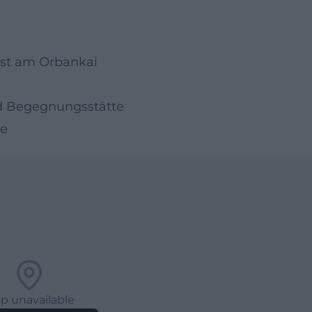
est am Orbankai
und Begegnungsstätte
se
p unavailable