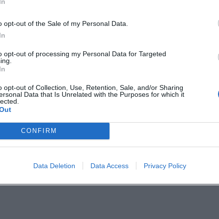
In
o opt-out of the Sale of my Personal Data.
et
In
ai verbindet Musik, Kultur und Lebensfreude zu
to opt-out of processing my Personal Data for Targeted
-Tages-Format. Wer Lust auf interkulturelle
ing.
In
einen lauen Sommerabend in Landshut hat, erleb
o opt-out of Collection, Use, Retention, Sale, and/or Sharing
loser Eintritt, internationale Küche und ein
ersonal Data that Is Unrelated with the Purposes for which it
lected.
 besonders attraktiv.
Out
bankai bringt Landshut am 13. Juni 2026 in
CONFIRM
 und Begegnung wartet direkt an der Isar. Wer
 verbinden will, sollte dieses Fest live erleben.
Data Deletion
Data Access
Privacy Policy
ßenfest am Orbankai: