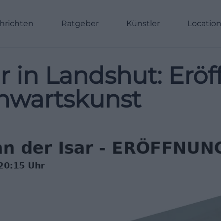
hrichten
Ratgeber
Künstler
Locatio
ar in Landshut: Er
nwartskunst