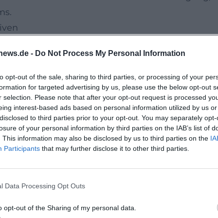
ms.
tiven
nen und Künstler, deren Werke von heiter-
news.de -
Do Not Process My Personal Information
n Bildideen reichen. Gerade diese Vielfalt macht
 antworten auf den Fluss, auf seine Materialität,
to opt-out of the sale, sharing to third parties, or processing of your per
formation for targeted advertising by us, please use the below opt-out s
Präsenz im Stadtraum. So wird Kunstbetrachtung z
r selection. Please note that after your opt-out request is processed y
 Stadt und Gegenwartskunst miteinander
eing interest-based ads based on personal information utilized by us or
disclosed to third parties prior to your opt-out. You may separately opt-
losure of your personal information by third parties on the IAB’s list of
. This information may also be disclosed by us to third parties on the
IA
Participants
that may further disclose it to other third parties.
üßt der Verein Kunst an der Isar e.V. die Gäste vo
as Projekt vor, hinzu kommt ein Grußwort der
formance in der METIS eine weitere sinnliche Eben
l Data Processing Opt Outs
 in einen lebendigen Austausch, der die
o opt-out of the Sharing of my personal data.