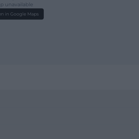
p unavailable
n in Google Maps