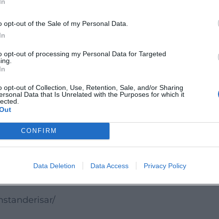
In
rleben
o opt-out of the Sale of my Personal Data.
sche und kulturelle Ansatz des Projekts. Die
In
chau, sondern als Einladung zur Begegnung mit
to opt-out of processing my Personal Data for Targeted
t Veranstalter sind Führungen für Erwachsene un
ing.
In
ung auch für kulturelle Bildung und
o opt-out of Collection, Use, Retention, Sale, and/or Sharing
ersonal Data that Is Unrelated with the Purposes for which it
lected.
Out
ielschichtiges Kunsterlebnis zwischen Skulptur,
CONFIRM
ssische Kunst nicht nur betrachten, sondern
llte diese Eröffnung in Landshut unbedingt live
Data Deletion
Data Access
Privacy Policy
standerisar/