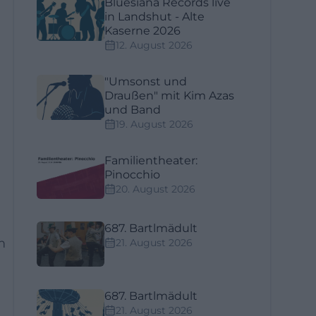
Bluesiana Records live
in Landshut - Alte
Kaserne 2026
12. August 2026
"Umsonst und
Draußen" mit Kim Azas
und Band
19. August 2026
Familientheater:
Pinocchio
20. August 2026
687. Bartlmädult
m
21. August 2026
687. Bartlmädult
21. August 2026