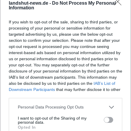
glücklich zustande kommt und in einem
landshut-news.de -
Do Not Process My Personal
Information
Spiel mit wenigen klaren Vorteilen umso
mehr Gewicht bekommt. Landshut antwortet
If you wish to opt-out of the sale, sharing to third parties, or
mit viel Aufwand und erarbeitet sich mehrere
processing of your personal or sensitive information for
targeted advertising by us, please use the below opt-out
gute Gelegenheiten, scheitert jedoch immer
section to confirm your selection. Please note that after your
wieder am starken Kevin Reich, der den
opt-out request is processed you may continue seeing
interest-based ads based on personal information utilized by
Vorsprung in einer druckvollen Phase festhält.
us or personal information disclosed to third parties prior to
your opt-out. You may separately opt-out of the further
Im zweiten Drittel setzt Crimmitschau den
disclosure of your personal information by third parties on the
nächsten Nadelstich: McCormick trifft in der
IAB’s list of downstream participants. This information may
also be disclosed by us to third parties on the
IAB’s List of
37. Minute mit einem wuchtigen Schuss zum
Downstream Participants
that may further disclose it to other
2:0. Im Schlussabschnitt verlagern die
third parties.
Westsachsen den Fokus auf stabile
Personal Data Processing Opt Outs
Defensivarbeit und bringen das Ergebnis
I want to opt-out of the Sharing of my
über die Zeit – auch weil Reich weiterhin
personal data.
Opted In