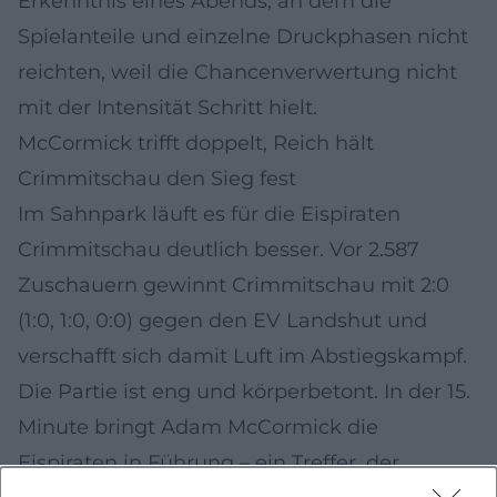
Erkenntnis eines Abends, an dem die
Spielanteile und einzelne Druckphasen nicht
reichten, weil die Chancenverwertung nicht
mit der Intensität Schritt hielt.
McCormick trifft doppelt, Reich hält
Crimmitschau den Sieg fest
Im Sahnpark läuft es für die Eispiraten
Crimmitschau deutlich besser. Vor 2.587
Zuschauern gewinnt Crimmitschau mit 2:0
(1:0, 1:0, 0:0) gegen den EV Landshut und
verschafft sich damit Luft im Abstiegskampf.
Die Partie ist eng und körperbetont. In der 15.
Minute bringt Adam McCormick die
Eispiraten in Führung – ein Treffer, der