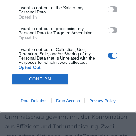
Sicherheit ausstrahlt, wenn Landshut noch
I want to opt-out of the Sale of my
einmal anläuft.
Personal Data.
Opted In
Zwei Heimspiele, zwei unterschiedliche
I want to opt-out of processing my
Lehren
Personal Data for Targeted Advertising.
Opted In
Beide Spiele zeigen, wie sehr in der DEL2
Nuancen entscheiden. In Weißwasser ist es
I want to opt-out of Collection, Use,
Retention, Sale, and/or Sharing of my
weniger die Anzahl der Situationen als deren
Personal Data that Is Unrelated with the
Purposes for which it was collected.
Opted Out
Ausbeute: Die Füchse erspielen sich Chancen,
finden aber keinen Weg vorbei an der
CONFIRM
eigenen fehlenden Präzision und einem
Gegner, der seine Möglichkeiten konsequent
Data Deletion
Data Access
Privacy Policy
nutzt.
Crimmitschau gewinnt mit der Kombination
aus Effizienz und Torhüterleistung. Zwei