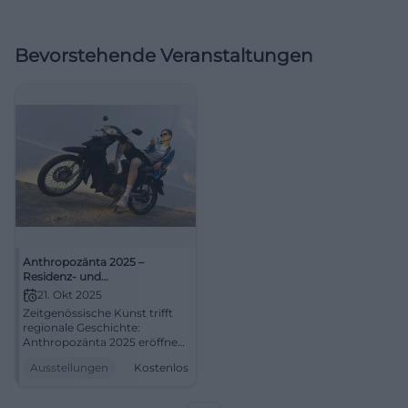
Bevorstehende Veranstaltungen
Anthropozänta 2025 –
Residenz- und
Ausstellungsformat
21. Okt 2025
zeitgenössischer Kunst in Hof
Zeitgenössische Kunst trifft
regionale Geschichte:
Anthropozänta 2025 eröffnet
in der Alten Filzfabrik Hof.
Ausstellungen
Kostenlos
Eintritt frei und Programm
mit Führungen, Workshops,
Gesprächen.