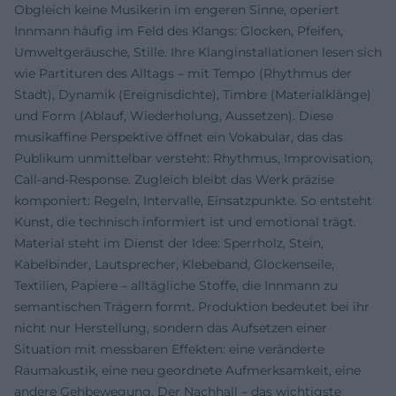
Obgleich keine Musikerin im engeren Sinne, operiert
Innmann häufig im Feld des Klangs: Glocken, Pfeifen,
Umweltgeräusche, Stille. Ihre Klanginstallationen lesen sich
wie Partituren des Alltags – mit Tempo (Rhythmus der
Stadt), Dynamik (Ereignisdichte), Timbre (Materialklänge)
und Form (Ablauf, Wiederholung, Aussetzen). Diese
musikaffine Perspektive öffnet ein Vokabular, das das
Publikum unmittelbar versteht: Rhythmus, Improvisation,
Call-and-Response. Zugleich bleibt das Werk präzise
komponiert: Regeln, Intervalle, Einsatzpunkte. So entsteht
Kunst, die technisch informiert ist und emotional trägt.
Material steht im Dienst der Idee: Sperrholz, Stein,
Kabelbinder, Lautsprecher, Klebeband, Glockenseile,
Textilien, Papiere – alltägliche Stoffe, die Innmann zu
semantischen Trägern formt. Produktion bedeutet bei ihr
nicht nur Herstellung, sondern das Aufsetzen einer
Situation mit messbaren Effekten: eine veränderte
Raumakustik, eine neu geordnete Aufmerksamkeit, eine
andere Gehbewegung. Der Nachhall – das wichtigste