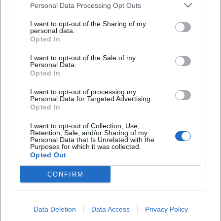
Personal Data Processing Opt Outs
europäischer Kulturhauptstädte (Plowdiw 2019, Elefsina
2021) gezeigt. Parallel wirkt sie kuratorisch: Früh
I want to opt-out of the Sharing of my
personal data.
entwickelte sie Offspace-Strukturen, beteiligte sich in
Opted In
Kuratorenteams und initiierte ab 2013 die Plattform
ANTHROPOZÄNTA – ein Netzwerkprojekt mit
I want to opt-out of the Sale of my
Personal Data.
internationaler Reichweite. Diese Doppelrolle stärkt ihre
Opted In
Autorität in Diskursen zwischen Produktion, Vermittlung
und Institution, und zeigt, wie konsequent sie Kunst als
I want to opt-out of processing my
Personal Data for Targeted Advertising.
Infrastruktur des Gemeinsamen denkt.
Opted In
Ihre Ausstellungspraxis bleibt vielgestaltig:
I want to opt-out of Collection, Use,
Solopräsentationen, partizipative Settings, ortsspezifische
Retention, Sale, and/or Sharing of my
Eingriffe und Forschungen mit lokaler Bevölkerung. Der
Personal Data that Is Unrelated with the
Purposes for which it was collected.
rote Faden ist die Achtsamkeit gegenüber Kontexteffekten:
Opted Out
Wie formt ein Ort Wahrnehmung? Welche sozialen
CONFIRM
Bedingungen werden sichtbar? Wo liegt der Punkt, an
dem eine Geste reicht – und wann muss sie insistieren?
Stipendien, Preise und Publikationen
Data Deletion
Data Access
Privacy Policy
Innmans Musikkarriere im übertragenen Sinne – das präzise