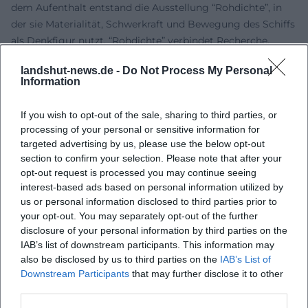
dem Aufenthalt entstand die Ausstellung “Rohdichte”, in
der sie Materialität, Schwerkraft und Bewegung des Schiffs
als Denkfigur nutzt. “Rohdichte” verbindet Recherche,
ortsspezifische Beobachtung und eine Ästhetik des
landshut-news.de -
Do Not Process My Personal
Minimalen: kleine Verschiebungen, die Wahrnehmung
Information
laden, Mathematik des Alltäglichen, Physik als Poetik.
Ebenfalls 2025 wurde Innmann vom Forum Kultur der
If you wish to opt-out of the sale, sharing to third parties, or
Europäischen Metropolregion Nürnberg zur “Künstlerin des
processing of your personal or sensitive information for
Monats Oktober” in Hof gewählt – eine Auszeichnung, die
targeted advertising by us, please use the below opt-out
ihre kontinuierliche Innovationskraft, kuratorische Präsenz
section to confirm your selection. Please note that after your
und regionale wie internationale Vernetzung unterstreicht.
opt-out request is processed you may continue seeing
interest-based ads based on personal information utilized by
Im selben Kontext wirkt sie als Mitinitiatorin und Leiterin
us or personal information disclosed to third parties prior to
der ANTHROPOZÄNTA, die künstlerische Perspektiven zu
your opt-out. You may separately opt-out of the further
Umwelt, Gesellschaft und Technologie bündelt.
disclosure of your personal information by third parties on the
Ausstellungen (Auswahl) und kuratorische Stationen
IAB’s list of downstream participants. This information may
Innmanns Arbeiten wurden unter anderem im
also be disclosed by us to third parties on the
IAB’s List of
Kunstmuseum Stuttgart, der Staatlichen Kunsthalle
Downstream Participants
that may further disclose it to other
Baden-Baden, der Galerie Stadt Sindelfingen, im Museum
third parties.
of Modern Art Moskau, im Frac Alsace und im Kontext