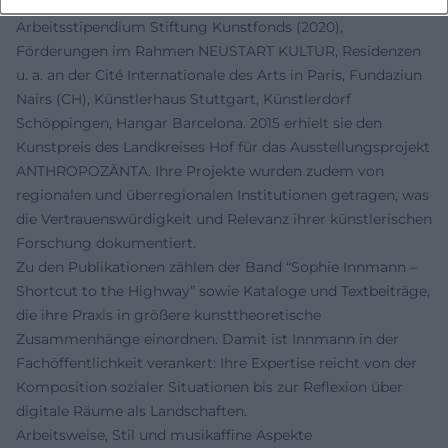
Stimmen von Situationen – wurde vielfach gefördert:
Arbeitsstipendium Stiftung Kunstfonds (2020),
Förderungen im Rahmen NEUSTART KULTUR, Residenzen
u. a. an der Cité Internationale des Arts in Paris, Fundaziun
Nairs (CH), Künstlerhaus Stuttgart, Künstlerdorf
Schöppingen, Hangar Barcelona. 2015 erhielt sie den
Kunstpreis des Landkreises Hof für das Ausstellungsprojekt
ANTHROPOZÄNTA. Ihre Projekte wurden zudem von
regionalen und überregionalen Institutionen getragen, was
die Vertrauenswürdigkeit und Relevanz ihrer künstlerischen
Forschung dokumentiert.
Zu den Publikationen zählen der Band “Sophie Innmann –
Shortcut to the Highway” sowie Kataloge und Textbeiträge,
die ihre Praxis in größere kunsttheoretische
Zusammenhänge einordnen. Damit ist Innmann in der
Fachöffentlichkeit verankert: Ihre Expertise reicht von der
Komposition sozialer Situationen bis zur Reflexion über
digitale Räume als Landschaften.
Arbeitsweise, Stil und musikaffine Aspekte