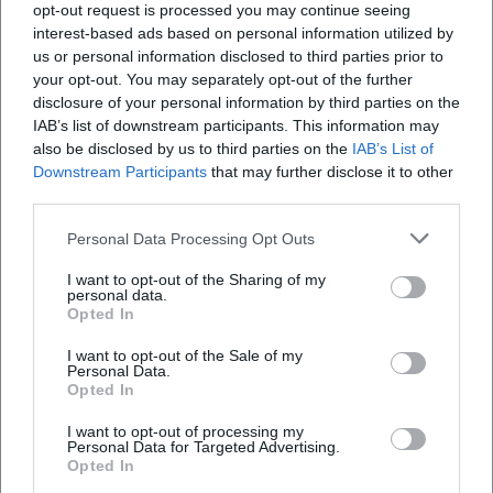
opt-out request is processed you may continue seeing
liebevolles Biotop; Landwirtschaft und Dorfleben werden
interest-based ads based on personal information utilized by
zum Brennglas für gesellschaftliche Themen. Gerade hier
us or personal information disclosed to third parties prior to
gewinnt ihre Kunst kulturellen Wert: Dialekt wird zum
your opt-out. You may separately opt-out of the further
ästhetischen Werkzeug, Heimat zum offenen Ort, an dem
disclosure of your personal information by third parties on the
Humor reibt, tröstet, provoziert. Ihre Bühnenpräsenz bleibt
IAB’s list of downstream participants. This information may
dabei geerdet, nie effekthascherisch – eine Autorin ihrer
also be disclosed by us to third parties on the
IAB’s List of
Downstream Participants
that may further disclose it to other
eigenen Sprache, die Melodie und Mundart zu Alltagslyrik
third parties.
verdichtet.
Kultureller Einfluss: Dialekt als Kunstsprache
Personal Data Processing Opt Outs
Schwarzmann hat dazu beigetragen, dass bairischer
Dialekt auf großen Bühnen selbstverständlich geworden
I want to opt-out of the Sharing of my
personal data.
ist – nicht als Folklore, sondern als präzises Stilmittel. Ihre
Opted In
Preise und TV-Präsenz machten diese Handschrift sichtbar,
I want to opt-out of the Sale of my
ihre Tonträger hielten sie fest. So verschiebt sie die
Personal Data.
Koordinaten des modernen Kabaretts: Weg von bloßer
Opted In
Aktualitätssatire, hin zu einer Poetik des Alltags, die
I want to opt-out of processing my
Relevanz aus Nähe und Genauigkeit zieht. Dass ihre Alben
Personal Data for Targeted Advertising.
in die Charts gelangten, zeigt den Transfer vom Live-
Opted In
Moment ins breitere Publikum jener, die Kabarett hören