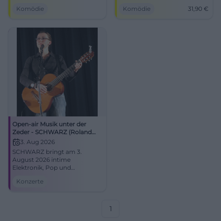
zum Lachen. Am 05.05.2026
Schlossgarten Open Air
Komödie
Komödie
31,90
€
im Circus Krone-Bau.
Regensburg. 13.07.2026, ab
#Kabarett #München
31,90 €. #Kabarett
Open-air Musik unter der
Zeder - SCHWARZ (Roland
Meyer de Voltaire)
3. Aug 2026
SCHWARZ bringt am 3.
August 2026 intime
Elektronik, Pop und
Melancholie nach Bonn.
Konzerte
Open-Air unter der Zeder,
starke Live-Atmosphäre,
besondere Sommernacht.
#Bonn #Konzert
1