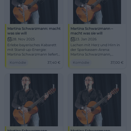
Martina Schwarzmann: macht
Martina Schwarzmann –
was sie will
macht was sie will
28. Nov 2025
23. Jan 2026
Erlebe bayerisches Kabarett
Lachen mit Herz und Hirn in
mit Stand-up-Energie:
der Sparkassen-Arena:
Martina Schwarzmann liefert
Martina Schwarzmann,
in Hof präzise Pointen, Musik
Dialekt, Gitarre, starke
Komödie
37,40
€
Komödie
37,00
€
und Publikumsinteraktion.
Pointen. 23.01.2026, 20:00, 37
Sichere dir jetzt das Lach-
€ (ausverkauft). Live erleben,
Erlebnis in der Freiheitshalle.
weiterempfehlen. #Landshut
Martina Schwarzmann –
Martina Schwarzmann -