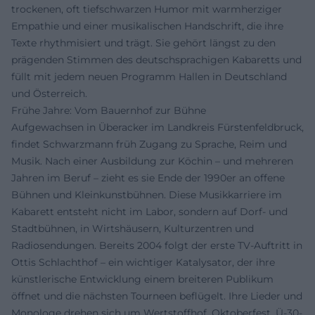
trockenen, oft tiefschwarzen Humor mit warmherziger
Empathie und einer musikalischen Handschrift, die ihre
Texte rhythmisiert und trägt. Sie gehört längst zu den
prägenden Stimmen des deutschsprachigen Kabaretts und
füllt mit jedem neuen Programm Hallen in Deutschland
und Österreich.
Frühe Jahre: Vom Bauernhof zur Bühne
Aufgewachsen in Überacker im Landkreis Fürstenfeldbruck,
findet Schwarzmann früh Zugang zu Sprache, Reim und
Musik. Nach einer Ausbildung zur Köchin – und mehreren
Jahren im Beruf – zieht es sie Ende der 1990er an offene
Bühnen und Kleinkunstbühnen. Diese Musikkarriere im
Kabarett entsteht nicht im Labor, sondern auf Dorf- und
Stadtbühnen, in Wirtshäusern, Kulturzentren und
Radiosendungen. Bereits 2004 folgt der erste TV-Auftritt in
Ottis Schlachthof – ein wichtiger Katalysator, der ihre
künstlerische Entwicklung einem breiteren Publikum
öffnet und die nächsten Tourneen beflügelt. Ihre Lieder und
Monologe drehen sich um Wertstoffhof, Oktoberfest, Ü-30-