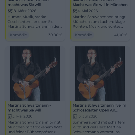
macht was Sie will
Macht was Sie will in München
18. März 2026
4. Mai 2026
Humor, Musik, starke
Martina Schwarzmann bringt
Geschichten – erleben Sie
München zum Lachen: kluge
Martina Schwarzmann in der
Pointen, Musik und echtes
Max‑Reger‑Halle Weiden. Am
Kabarett im Circus Krone.
Komödie
39,80
€
Komödie
41,00
€
18.03.2026 um 20:00 Uhr,
04.05.2026, 41 €. Jetzt Plätze
Tickets ab 39,80 €. Beste
sichern! #Comedy
Sicht, barrierefrei. Jetzt Plätze
sichern! #Kabarett
Martina Schwarzmann -
Martina Schwarzmann live im
macht was Sie will
Schlossgarten Open Air
Regensburg
5. Mai 2026
13. Jul 2026
Martina Schwarzmann bringt
Sommerabend mit scharfem
München mit trockenem Witz
Witz und viel Herz: Martina
und feiner Bühnenpräsenz
Schwarzmann kommt ins