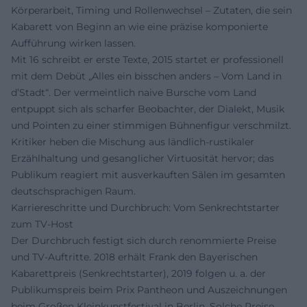
Körperarbeit, Timing und Rollenwechsel – Zutaten, die sein
Kabarett von Beginn an wie eine präzise komponierte
Aufführung wirken lassen.
Mit 16 schreibt er erste Texte, 2015 startet er professionell
mit dem Debüt „Alles ein bisschen anders – Vom Land in
d’Stadt“. Der vermeintlich naive Bursche vom Land
entpuppt sich als scharfer Beobachter, der Dialekt, Musik
und Pointen zu einer stimmigen Bühnenfigur verschmilzt.
Kritiker heben die Mischung aus ländlich-rustikaler
Erzählhaltung und gesanglicher Virtuosität hervor; das
Publikum reagiert mit ausverkauften Sälen im gesamten
deutschsprachigen Raum.
Karriereschritte und Durchbruch: Vom Senkrechtstarter
zum TV-Host
Der Durchbruch festigt sich durch renommierte Preise
und TV-Auftritte. 2018 erhält Frank den Bayerischen
Kabarettpreis (Senkrechtstarter), 2019 folgen u. a. der
Publikumspreis beim Prix Pantheon und Auszeichnungen
beim Großen Kleinkunstfestival in Berlin. Solche Preise