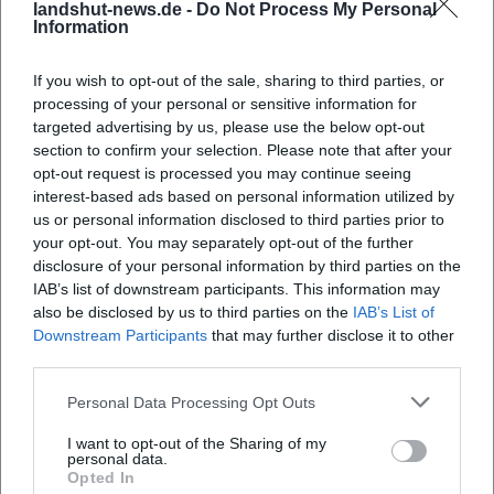
landshut-news.de -
Do Not Process My Personal
2024/2025 mit „Frank am Freitag“ selbst vor der Kamera –
Information
ein Entwicklungspfad, der Reichweite, Bühnenroutine und
redaktionelle Handschrift produktiv verbindet.
If you wish to opt-out of the sale, sharing to third parties, or
Aktuelle Projekte 2024–2026: Tour, TV, neues Programm
processing of your personal or sensitive information for
Seit 2023 tourt Frank großflächig mit „Wahrscheinlich
targeted advertising by us, please use the below opt-out
liegt’s an mir“ durch Deutschland und Österreich –
section to confirm your selection. Please note that after your
opt-out request is processed you may continue seeing
zahlreiche Termine 2025 sind ausverkauft oder ergänzt.
interest-based ads based on personal information utilized by
Gleichzeitig setzt der BR die Late-Night-Reihe „Frank am
us or personal information disclosed to third parties prior to
Freitag“ fort: 2025 lief Staffel 2 mit Gästen aus Musik, Film
your opt-out. You may separately opt-out of the further
und Comedy. Für 2026 kündigt Frank sein fünftes
disclosure of your personal information by third parties on the
Soloprogramm „Grüße aus Allegro Süd“ an, das bereits in
IAB’s list of downstream participants. This information may
renommierten Häusern und Festivals gelistet ist. Die
also be disclosed by us to third parties on the
IAB’s List of
strategische Verzahnung von Live-Tour, TV-Präsenz und
Downstream Participants
that may further disclose it to other
third parties.
Buchveröffentlichungen markiert die nächste Ausbaustufe
seiner Karriere.
Personal Data Processing Opt Outs
Kritische Rezeption: Zwischen Feuilleton-Lob und
Publikumsnähe
I want to opt-out of the Sharing of my
personal data.
Die Presse betont Franks „unbandige“ Bühnenenergie, sein
Opted In
„Feuerwerk“ an Pointen und die Mischung aus Charme und