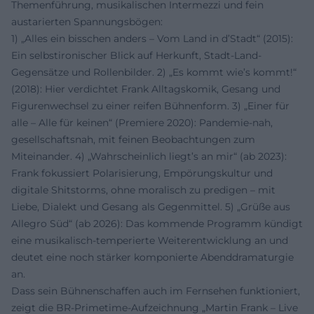
Themenführung, musikalischen Intermezzi und fein
austarierten Spannungsbögen:
1) „Alles ein bisschen anders – Vom Land in d’Stadt“ (2015):
Ein selbstironischer Blick auf Herkunft, Stadt-Land-
Gegensätze und Rollenbilder. 2) „Es kommt wie’s kommt!“
(2018): Hier verdichtet Frank Alltagskomik, Gesang und
Figurenwechsel zu einer reifen Bühnenform. 3) „Einer für
alle – Alle für keinen“ (Premiere 2020): Pandemie-nah,
gesellschaftsnah, mit feinen Beobachtungen zum
Miteinander. 4) „Wahrscheinlich liegt’s an mir“ (ab 2023):
Frank fokussiert Polarisierung, Empörungskultur und
digitale Shitstorms, ohne moralisch zu predigen – mit
Liebe, Dialekt und Gesang als Gegenmittel. 5) „Grüße aus
Allegro Süd“ (ab 2026): Das kommende Programm kündigt
eine musikalisch-temperierte Weiterentwicklung an und
deutet eine noch stärker komponierte Abenddramaturgie
an.
Dass sein Bühnenschaffen auch im Fernsehen funktioniert,
zeigt die BR-Primetime-Aufzeichnung „Martin Frank – Live