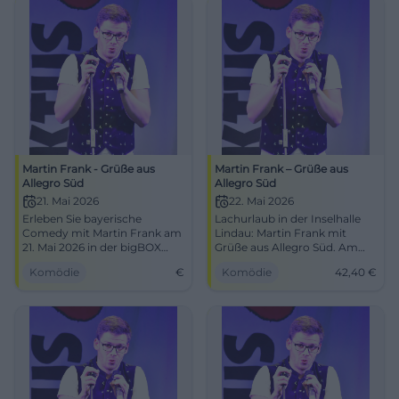
Martin Frank - Grüße aus
Martin Frank – Grüße aus
Allegro Süd
Allegro Süd
21. Mai 2026
22. Mai 2026
Erleben Sie bayerische
Lachurlaub in der Inselhalle
Comedy mit Martin Frank am
Lindau: Martin Frank mit
21. Mai 2026 in der bigBOX
Grüße aus Allegro Süd. Am
Allgäu.
22.05.2026, 19:30 Uhr, Tickets
Komödie
€
Komödie
42,40
€
ab ca. 42,40 €. Schlaues
Kabarett, starke Stimme,
beste Sicht. Jetzt Plätze
sichern! #ComedyLindau