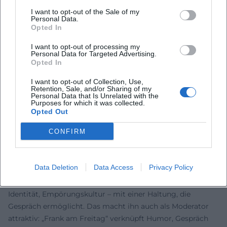
Selbstironie. Regionale und überregionale Medien
I want to opt-out of the Sale of my
Personal Data.
unterstreichen den besonderen Ton: bäuerlicher
Opted In
Hintergrund, urbane Perspektive, musikalische
I want to opt-out of processing my
Überraschungen. Live-Resonanzen reichen von Lachsalven
Personal Data for Targeted Advertising.
bis hin zu stillen Momenten, in denen sein Gesang einen
Opted In
neuen emotionalen Raum öffnet – ein Spektrum, das für
I want to opt-out of Collection, Use,
nachhaltige Wirkung im Saal sorgt.
Retention, Sale, and/or Sharing of my
Personal Data that Is Unrelated with the
Kultureller Einfluss und Einordnung
Purposes for which it was collected.
Martin Frank steht in einer bayerischen Kabaretttradition,
Opted Out
die Dialekt als künstlerische Ressource ernst nimmt und
CONFIRM
zugleich modernisiert. Sein Werk aktualisiert die Figur des
musikalischen Kabarettisten: Der Dialekt wird zur
Klangarchitektur, die Arie zum Stilmittel der Zuspitzung,
Data Deletion
Data Access
Privacy Policy
die Erzählung zum empathischen Brennglas. Zugleich
thematisiert er gesellschaftliche Spannungen – Stadt/Land,
Identität, Empörungskultur – mit einer Haltung, die
Gespräch ermöglicht. Das macht ihn auch als Moderator
attraktiv: „Frank am Freitag“ verknüpft Humor, Gespräch