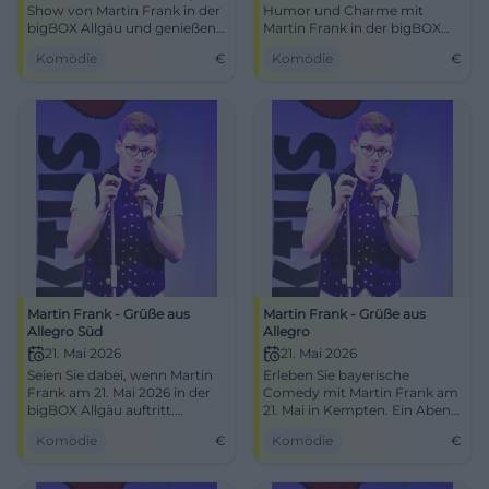
Show von Martin Frank in der
Humor und Charme mit
bigBOX Allgäu und genießen
Martin Frank in der bigBOX
Sie einen Abend voller Humor.
Allgäu, Kempten.
Komödie
€
Komödie
€
Martin Frank - Grüße aus
Martin Frank - Grüße aus
Allegro Süd
Allegro
21. Mai 2026
21. Mai 2026
Seien Sie dabei, wenn Martin
Erleben Sie bayerische
Frank am 21. Mai 2026 in der
Comedy mit Martin Frank am
bigBOX Allgäu auftritt.
21. Mai in Kempten. Ein Abend
Humorvoll, hintergründig und
voller Lachen und Musik
Komödie
€
Komödie
€
bayerisch.
erwartet Sie!