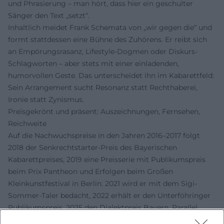
und Phrasierung – man hört, dass hier ein geschulter
Sänger den Text „setzt“.
Inhaltlich meidet Frank Schemata von „wir gegen die“ und
formt stattdessen eine Bühne des Zuhörens. Er reibt sich
an Empörungsrasanz, Lifestyle-Dogmen oder Diskurs-
Schlagworten – aber stets mit einer einladenden,
humorvollen Geste. Das unterscheidet ihn im Kabarettfeld:
Sein Arrangement sucht Resonanz statt Rechthaberei,
Ironie statt Zynismus.
Preisgekrönt und präsent: Auszeichnungen, Fernsehen,
Reichweite
Auf die Nachwuchspreise in den Jahren 2016–2017 folgt
2018 der Senkrechtstarter-Preis des Bayerischen
Kabarettpreises, 2019 eine Preisserie mit Publikumspreis
beim Prix Pantheon und Erfolgen beim Großen
Kleinkunstfestival in Berlin. 2021 wird er mit dem Sigi-
Sommer-Taler bedacht, 2022 erhält er den Unterföhringer
Publikumspreis, 2025 den Dialektpreis Bayern. Parallel
bleibt er regelmäßiger Gast in BR-Formaten und steht seit