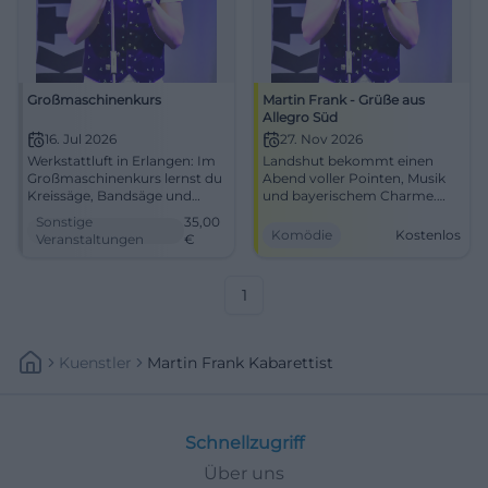
Großmaschinenkurs
Martin Frank - Grüße aus
Allegro Süd
16. Jul 2026
27. Nov 2026
Werkstattluft in Erlangen: Im
Landshut bekommt einen
Großmaschinenkurs lernst du
Abend voller Pointen, Musik
Kreissäge, Bandsäge und
und bayerischem Charme.
Dickenhobel ganz praktisch
Martin Frank bringt Allegro
Sonstige
35,00
kennen. 16.07.2026, ab 35
Süd am 27.11.2026 in die
Komödie
Kostenlos
Veranstaltungen
€
Euro. #Erlangen
Sparkassen-Arena. Eintritt frei!
#Comedy
1
Kuenstler
Martin Frank Kabarettist
Schnellzugriff
Über uns