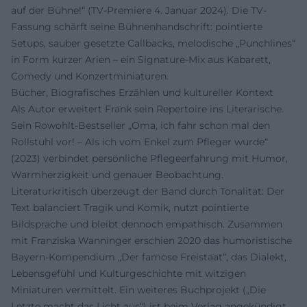
auf der Bühne!“ (TV-Premiere 4. Januar 2024). Die TV-
Fassung schärft seine Bühnenhandschrift: pointierte
Setups, sauber gesetzte Callbacks, melodische „Punchlines“
in Form kurzer Arien – ein Signature-Mix aus Kabarett,
Comedy und Konzertminiaturen.
Bücher, Biografisches Erzählen und kultureller Kontext
Als Autor erweitert Frank sein Repertoire ins Literarische.
Sein Rowohlt-Bestseller „Oma, ich fahr schon mal den
Rollstuhl vor! – Als ich vom Enkel zum Pfleger wurde“
(2023) verbindet persönliche Pflegeerfahrung mit Humor,
Warmherzigkeit und genauer Beobachtung.
Literaturkritisch überzeugt der Band durch Tonalität: Der
Text balanciert Tragik und Komik, nutzt pointierte
Bildsprache und bleibt dennoch empathisch. Zusammen
mit Franziska Wanninger erschien 2020 das humoristische
Bayern-Kompendium „Der famose Freistaat“, das Dialekt,
Lebensgefühl und Kulturgeschichte mit witzigen
Miniaturen vermittelt. Ein weiteres Buchprojekt („Die
Letzte macht das Licht aus“) ist beim Verlag angekündigt