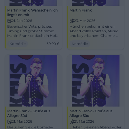
Martin Frank: Wahrscheinlich
Martin Frank
liegt‘s an mir
21. Jan 2026
23. Apr 2026
Bayerischer Witz, präzises
München bekommt einen
Timing und große Stimme:
Abend voller Pointen, Musik
Martin Frank entfacht in Hof
und bayerischem Charme.
ein intensives Lach-Erlebnis.
Martin Frank gastiert im FAT
Komödie
39,90
€
Komödie
Sichere dir jetzt deine Tickets
CAT mit Grüße aus Allegro
für einen Abend voller
Süd. #Comedy #München
Pointen, Publikumsreaktion
und kabarettistischer Klasse.
Martin Frank - Grüße aus
Martin Frank - Grüße aus
Allegro Süd
Allegro Süd
21. Mai 2026
21. Mai 2026
Besuchen Sie die Comedy-
Erleben Sie einen Abend voller