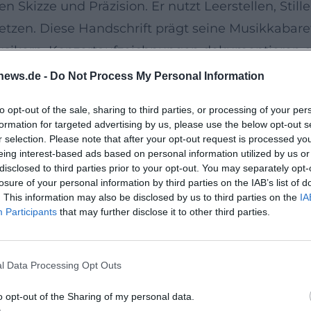
n Skizze und Präzision. Er nutzt Leerstellen, Sti
tzen. Diese Handschrift prägt seine Musikkabar
ikern. Konzertaufzeichnungen dokumentieren ein
 unmittelbares Ereignis.
news.de -
Do Not Process My Personal Information
t-Song zum Nr.-1-Album
to opt-out of the sale, sharing to third parties, or processing of your per
und Livealben, Soundtracks, Compilations und Sin
formation for targeted advertising by us, please use the below opt-out s
bitionierten Jazz-Produktionen mit detailverlieb
r selection. Please note that after your opt-out request is processed y
eing interest-based ads based on personal information utilized by us or
n den deutschen Charts notierte und bis auf Rang 
disclosed to third parties prior to your opt-out. You may separately opt-
ne, Kaktus!“ (2013), das acht Wochen in den Chart
losure of your personal information by third parties on the IAB’s list of
. This information may also be disclosed by us to third parties on the
IA
nne, Kaktus!“ erstmals Platz 1 der deutschen Al
Participants
that may further disclose it to other third parties.
p-Wirkungskraft jenseits aller Genregrenzen.
e „Die Reaktion – The Last Jazz Vol. II“ Akzente, 
l Data Processing Opt Outs
tonen das spannungsreiche Nebeneinander von Hö
lichungen dokumentieren die Flexibilität seines K
o opt-out of the Sharing of my personal data.