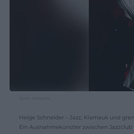
Quelle: Wikipedia
Helge Schneider – Jazz, Klamauk und gren
Ein Ausnahmekünstler zwischen Jazzclub