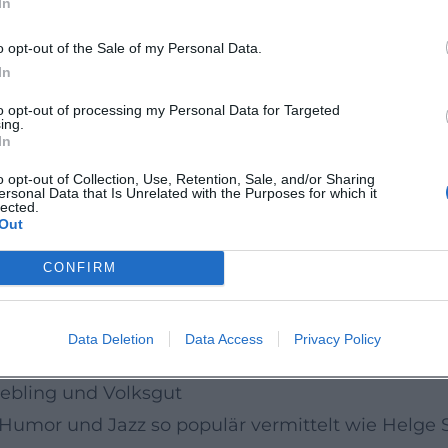
In
und Jazzszene.
matik des Spaßes
o opt-out of the Sale of my Personal Data.
us Bebop, Soul-Jazz und Swing – Einflüsse, die er
In
weck, sondern dramaturgisches Werkzeug: Sie formt
to opt-out of processing my Personal Data for Targeted
ing.
e direkte Reaktion auf Publikum und Mitmusiker.
In
 und überraschenden modalen Wechseln; sein Orge
o opt-out of Collection, Use, Retention, Sale, and/or Sharing
ersonal Data that Is Unrelated with the Purposes for which it
So entsteht eine Stilistik, in der eine Pointe au
lected.
Out
st roh und lebendig, oft nah am Ensemble-Klang.
CONFIRM
emen, Call-and-Response-Phrasen und Stimmimpr
chte, bricht sie aber mit der Lust am Klamauk – S
Data Deletion
Data Access
Privacy Policy
Liebling und Volksgut
Humor und Jazz so populär vermittelt wie Helge 