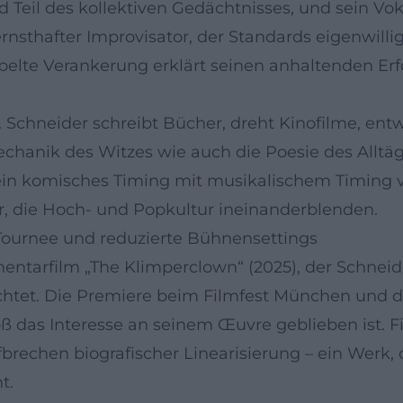
nd Teil des kollektiven Gedächtnisses, und sein Vo
rnsthafter Improvisator, der Standards eigenwillig
lte Verankerung erklärt seinen anhaltenden Erfol
. Schneider schreibt Bücher, dreht Kinofilme, entwi
echanik des Witzes wie auch die Poesie des Alltä
in komisches Timing mit musikalischem Timing ver
r, die Hoch- und Popkultur ineinanderblenden.
Tournee und reduzierte Bühnensettings
entarfilm „The Klimperclown“ (2025), der Schne
tet. Die Premiere beim Filmfest München und die
 das Interesse an seinem Œuvre geblieben ist. Fi
brechen biografischer Linearisierung – ein Werk,
t.