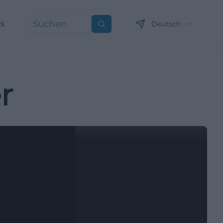
ns
Deutsch
Suchen
r