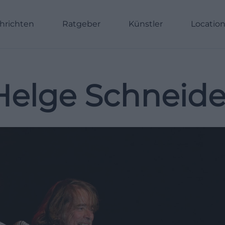
hrichten
Ratgeber
Künstler
Locatio
Helge Schneide