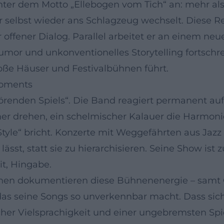
nter dem Motto „Ellebogen vom Tich“ an: mehr als
selbst wieder ans Schlagzeug wechselt. Diese Red
ffener Dialog. Parallel arbeitet er an einem neue
Humor und unkonventionelles Storytelling fortschre
roße Häuser und Festivalbühnen führt.
Moments
hörenden Spiels“. Die Band reagiert permanent auf
r drehen, ein schelmischer Kalauer die Harmonie
Style“ bricht. Konzerte mit Weggefährten aus Jazz
 lässt, statt sie zu hierarchisieren. Seine Show ist
it, Hingabe.
en dokumentieren diese Bühnenenergie – samt O
as seine Songs so unverkennbar macht. Dass sich
ischer Vielsprachigkeit und einer ungebremsten Spi