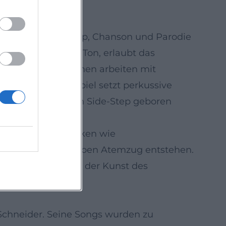
 spielerisch mit Pop, Chanson und Parodie
 Timing, Text und Ton, erlaubt das
 Seine Kompositionen arbeiten mit
l- und Klavierspiel setzt perkussive
s einem harmonischen Side-Step geboren
 Arrangements wirken wie
ovisationen im selben Atemzug entstehen.
chneider macht aus der Kunst des
Schneider. Seine Songs wurden zu