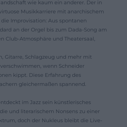
landschaft wie kaum ein anderer. Der in
virtuose Musikkarriere mit anarchischem
 die Improvisation: Aus spontanen
ndard an der Orgel bis zum Dada-Song am
hen Club-Atmosphäre und Theatersaal,
fon, Gitarre, Schlagzeug und mehr mit
ung verschwimmen, wenn Schneider
onen kippt. Diese Erfahrung des
lmachern gleichermaßen spannend.
entdeckt im Jazz sein künstlerisches
odie und literarischem Nonsens zu einer
trum, doch der Nukleus bleibt die Live-