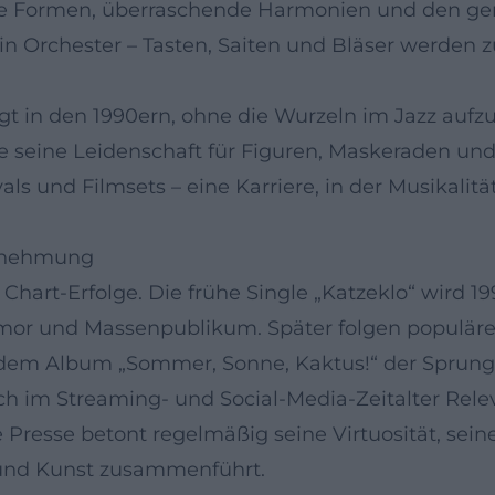
tane Formen, überraschende Harmonien und den ge
in Orchester – Tasten, Saiten und Bläser werden 
 in den 1990ern, ohne die Wurzeln im Jazz aufzu
ie seine Leidenschaft für Figuren, Maskeraden un
ls und Filmsets – eine Karriere, in der Musikalitä
hrnehmung
 Chart-Erfolge. Die frühe Single „Katzeklo“ wird 1
r und Massenpublikum. Später folgen populäre S
t dem Album „Sommer, Sonne, Kaktus!“ der Sprung
ch im Streaming- und Social-Media-Zeitalter Relev
Presse betont regelmäßig seine Virtuosität, seine
 und Kunst zusammenführt.