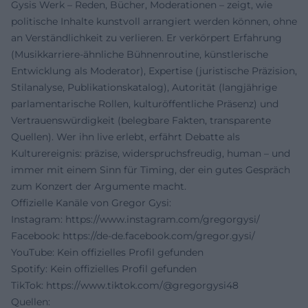
Gysis Werk – Reden, Bücher, Moderationen – zeigt, wie
politische Inhalte kunstvoll arrangiert werden können, ohne
an Verständlichkeit zu verlieren. Er verkörpert Erfahrung
(Musikkarriere-ähnliche Bühnenroutine, künstlerische
Entwicklung als Moderator), Expertise (juristische Präzision,
Stilanalyse, Publikationskatalog), Autorität (langjährige
parlamentarische Rollen, kulturöffentliche Präsenz) und
Vertrauenswürdigkeit (belegbare Fakten, transparente
Quellen). Wer ihn live erlebt, erfährt Debatte als
Kulturereignis: präzise, widerspruchsfreudig, human – und
immer mit einem Sinn für Timing, der ein gutes Gespräch
zum Konzert der Argumente macht.
Offizielle Kanäle von Gregor Gysi:
Instagram:
https://www.instagram.com/gregorgysi/
Facebook:
https://de-de.facebook.com/gregor.gysi/
YouTube: Kein offizielles Profil gefunden
Spotify: Kein offizielles Profil gefunden
TikTok:
https://www.tiktok.com/@gregorgysi48
Quellen: