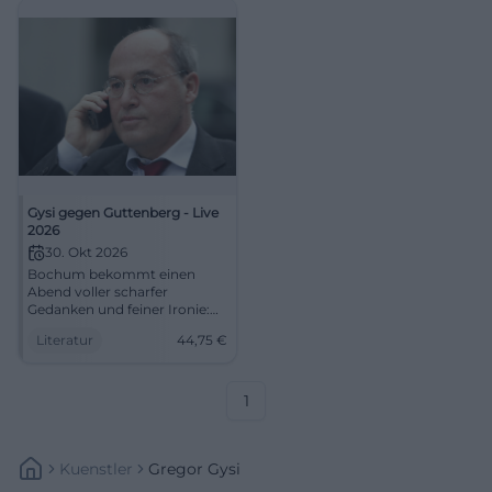
Gysi gegen Guttenberg - Live
2026
30. Okt 2026
Bochum bekommt einen
Abend voller scharfer
Gedanken und feiner Ironie:
Gysi gegen Guttenberg live im
Literatur
44,75
€
RuhrCongress. 30.10.2026, ab
44,75 Euro. #BochumLive
1
Kuenstler
Gregor Gysi