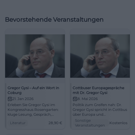
Bevorstehende Veranstaltungen
Gregor Gysi – Auf ein Wort in
Cottbuser Europagespräche
Coburg
mit Dr. Gregor Gysi
21. Jan 2026
8. Mai 2026
Erleben Sie Gregor Gysi im
Politik zum Greifen nah: Dr.
Kongresshaus Rosengarten:
Gregor Gysi spricht in Cottbus
kluge Lesung, Gespräch,
über Europa und
pointierter Witz. 21.01.2026,
Ostdeutschland. Kostenlos,
Sonstige
Literatur
28,90
€
Kostenlos
20:00, ab 28,90 €.
spannend und
Veranstaltungen
Barrierearm, Parken Anger.
diskussionsstark am 8. Mai
Jetzt Tickets sichern. #Coburg
2026. #Cottbus #Europa