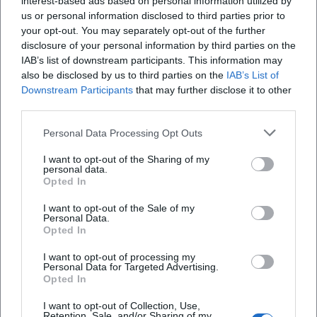
interest-based ads based on personal information utilized by
Zeitdiagnose abdeckt – ein Katalog, der wie ein Album-
us or personal information disclosed to third parties prior to
Zyklus über mehrere Jahre thematische Kontinuitäten und
your opt-out. You may separately opt-out of the further
neue Töne hörbar macht.
disclosure of your personal information by third parties on the
Kultureller Einfluss: Debattenkultur zwischen Theater,
IAB’s list of downstream participants. This information may
Medien und Netz
also be disclosed by us to third parties on the
IAB’s List of
Gysi verbindet Politik, Kultur und Medien auf einem
Downstream Participants
that may further disclose it to other
third parties.
Spielfeld, das die Grenzen zwischen Lesebühne, Talk und
öffentlicher Pädagogik überschreitet. Die Theaterreihe in
Personal Data Processing Opt Outs
Berlin, ihre digitale Verlängerung, Buchpremieren und TV-
Auftritte bilden ein dichtes Ökosystem, in dem Diskurse
I want to opt-out of the Sharing of my
personal data.
zirkulieren und weiterentwickelt werden. Diese
Opted In
Öffentlichkeitspraxis hat kulturellen Wert: Sie stärkt
I want to opt-out of the Sale of my
argumentativen Austausch, zeigt Freude an Sprache und
Personal Data.
bringt unterschiedliche Milieus ins Gespräch. Gerade in
Opted In
Zeiten polarisierter Debatten bewährt sich sein Ansatz –
I want to opt-out of processing my
Reibung zulassen, Differenzen benennen, Verständigung
Personal Data for Targeted Advertising.
als Ziel.
Opted In
Karrierehöhepunkte und aktuelle Projekte 2024–2025
I want to opt-out of Collection, Use,
2024 setzte er mit „Gysi gegen Guttenberg“ eine
Retention, Sale, and/or Sharing of my