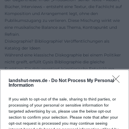
Bücher, Interviews – entsteht eine Textur, die Fachlicht auf
Komposition und Arrangement legt, ohne den
Publikumszugang zu verlieren. Diese Mischung wirkt wie
eine musikalische Balance aus Thema, Kontrapunkt und
Refrain.
Diskographie? Bibliographie! Veröffentlichungen als
Katalog der Ideen
Während eine klassische Diskographie bei einem Politiker
nicht greift, erfüllt Gysis Bibliographie die gleiche
Funktion: Sie dokumentiert künstlerische Entwicklung,
inhaltliche Schwerpunkte und Resonanzphasen. „Mein
landshut-news.de -
Do Not Process My Personal
Leben in 13 Büchern“ (2025) präsentiert eine poetische
Information
Selbstverortung über Lektüren. „Zwei Unbelehrbare…“
(2025) spiegelt die Debattenenergie aus Ost- und
If you wish to opt-out of the sale, sharing to third parties, or
Westperspektive. „Gysi gegen Guttenberg“ (2024)
processing of your personal or sensitive information for
verknüpft Bühnen- und Podcast-Erfahrung mit
targeted advertising by us, please use the below opt-out
Printpublizistik. Zusammen ergibt sich eine Werkfolge, die
section to confirm your selection. Please note that after your
opt-out request is processed you may continue seeing
die Spannweite von Literaturreflexion bis politischer