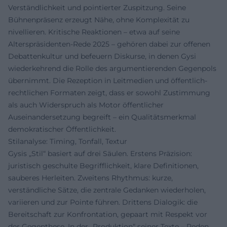
Verständlichkeit und pointierter Zuspitzung. Seine
Bühnenpräsenz erzeugt Nähe, ohne Komplexität zu
nivellieren. Kritische Reaktionen – etwa auf seine
Alterspräsidenten-Rede 2025 – gehören dabei zur offenen
Debattenkultur und befeuern Diskurse, in denen Gysi
wiederkehrend die Rolle des argumentierenden Gegenpols
übernimmt. Die Rezeption in Leitmedien und öffentlich-
rechtlichen Formaten zeigt, dass er sowohl Zustimmung
als auch Widerspruch als Motor öffentlicher
Auseinandersetzung begreift – ein Qualitätsmerkmal
demokratischer Öffentlichkeit.
Stilanalyse: Timing, Tonfall, Textur
Gysis „Stil“ basiert auf drei Säulen. Erstens Präzision:
juristisch geschulte Begrifflichkeit, klare Definitionen,
sauberes Herleiten. Zweitens Rhythmus: kurze,
verständliche Sätze, die zentrale Gedanken wiederholen,
variieren und zur Pointe führen. Drittens Dialogik: die
Bereitschaft zur Konfrontation, gepaart mit Respekt vor
der Gegenthese. In der „Produktion“ seiner Texte – Reden,