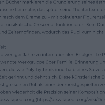
rsten Bücher markieren die Grundierung seines 
ische Leitmotiv, das später seine Theatertexte und
h rasch dem Drama zu – mit pointierter Figuren
 musikalische Crescendi funktionieren. Sein Du
und Zeitempfinden, wodurch das Publikum nicht n
elt
b weniger Jahre zu internationalen Erfolgen. Le P
h verwandte Werkgruppe über Familie, Erinnerung 
iven, die wie Polyrhythmik innerhalb eines Satz
Zeit gerinnt und dehnt sich. Diese künstlerische 
stigte seinen Ruf als einer der meistgespielten z
oben wiederholt die Präzision seiner Komposition
de.wikipedia.org](https://de.wikipedia.org/wiki/D