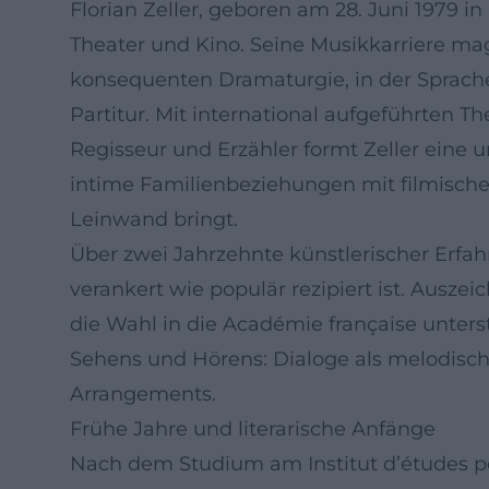
Florian Zeller, geboren am 28. Juni 1979 i
Theater und Kino. Seine Musikkarriere mag
konsequenten Dramaturgie, in der Sprache
Partitur. Mit international aufgeführten
Regisseur und Erzähler formt Zeller eine u
intime Familienbeziehungen mit filmischer
Leinwand bringt.
Über zwei Jahrzehnte künstlerischer Erfah
verankert wie populär rezipiert ist. Ausz
die Wahl in die Académie française unterstr
Sehens und Hörens: Dialoge als melodisc
Arrangements.
Frühe Jahre und literarische Anfänge
Nach dem Studium am Institut d’études pol