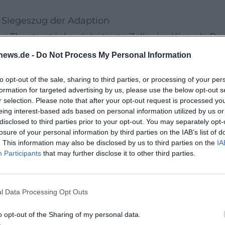
 Siegeszug der Adaption
n Theaterstücks, debütierte Zeller im Kino als Re
nd Zeitkontinuum – eine ästhetische Entscheidung
news.de -
Do Not Process My Personal Information
e Tonarten, Figurenkonstellationen verwandeln si
to opt-out of the sale, sharing to third parties, or processing of your per
ausragenden Darstellungen und einer filmischen
formation for targeted advertising by us, please use the below opt-out s
zt. Für das Drehbuch wurde Zeller gemeinsam mi
r selection. Please note that after your opt-out request is processed y
eing interest-based ads based on personal information utilized by us or
ather gilt seither als Referenzwerk für die film
disclosed to third parties prior to your opt-out. You may separately opt-
.org/wiki/The_Father_%282020_film%29?utm_source=
losure of your personal information by third parties on the IAB’s list of
. This information may also be disclosed by us to third parties on the
IA
Son
Participants
that may further disclose it to other third parties.
ndersetzung mit familiären Dynamiken und psychi
rbeitet der Film mit repetitiven Motiven – Entsc
l Data Processing Opt Outs
ollierten Wellenbewegungen. Die kritische Rezept
zeigt Zellers Bereitschaft, Risiken einzugehen u
o opt-out of the Sharing of my personal data.