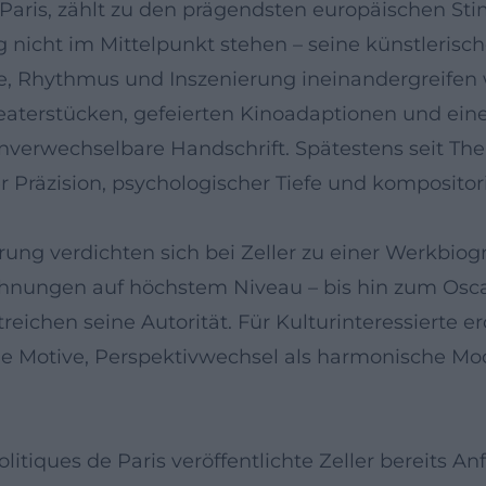
n Paris, zählt zu den prägendsten europäischen Sti
 nicht im Mittelpunkt stehen – seine künstlerisc
, Rhythmus und Inszenierung ineinandergreifen 
 Theaterstücken, gefeierten Kinoadaptionen und 
nverwechselbare Handschrift. Spätestens seit The 
 Präzision, psychologischer Tiefe und kompositor
rung verdichten sich bei Zeller zu einer Werkbio
eichnungen auf höchstem Niveau – bis hin zum Osc
eichen seine Autorität. Für Kulturinteressierte er
he Motive, Perspektivwechsel als harmonische Mo
itiques de Paris veröffentlichte Zeller bereits 