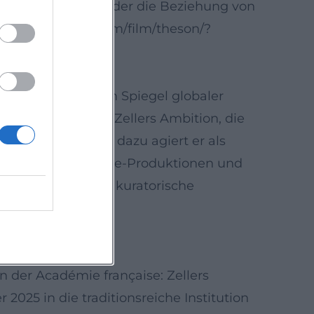
tigen Baustein dar, der die Beziehung von
ww.sonyclassics.com/film/theson/?
be eines Paares im Spiegel globaler
setzung und auf Zellers Ambition, die
rführen. Parallel dazu agiert er als
ernationalen Arthouse-Produktionen und
 des Erzählens um kuratorische
.wikipedia.org]
n der Académie française: Zellers
2025 in die traditionsreiche Institution