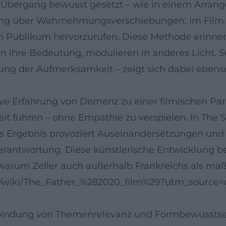
er Übergang bewusst gesetzt – wie in einem Arrang
ung über Wahrnehmungsverschiebungen; im Film ar
 Publikum hervorzurufen. Diese Methode erinnert 
en ihre Bedeutung, modulieren in anderes Licht. 
ung der Aufmerksamkeit – zeigt sich dabei ebenso
ktive Erfahrung von Demenz zu einer filmischen Pa
it führen – ohne Empathie zu verspielen. In The S
 Ergebnis provoziert Auseinandersetzungen und v
rantwortung. Diese künstlerische Entwicklung be
 warum Zeller auch außerhalb Frankreichs als ma
.org/wiki/The_Father_%282020_film%29?utm_source=
erbindung von Themenrelevanz und Formbewussts