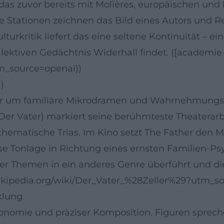
as zuvor bereits mit Molières, europäischen un
 Stationen zeichnen das Bild eines Autors und Re
lturkritik liefert das eine seltene Kontinuität – 
llektiven Gedächtnis Widerhall findet. ([academie
utm_source=openai))
)
der um familiäre Mikrodramen und Wahrnehmungsfr
(Der Vater) markiert seine berühmteste Theaterarbe
hematische Trias. Im Kino setzt The Father den 
iese Tonlage in Richtung eines ernsten Familien-P
einer Themen in ein anderes Genre überführt und d
e.wikipedia.org/wiki/Der_Vater_%28Zeller%29?utm_s
klung
onomie und präziser Komposition. Figuren sprechen