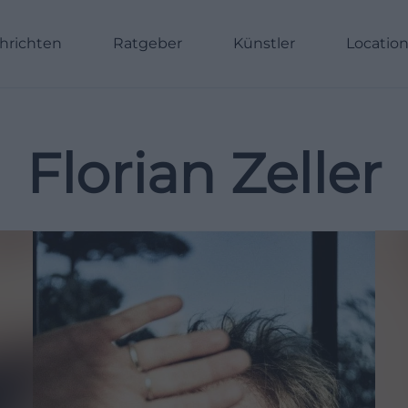
hrichten
Ratgeber
Künstler
Locatio
Florian Zeller