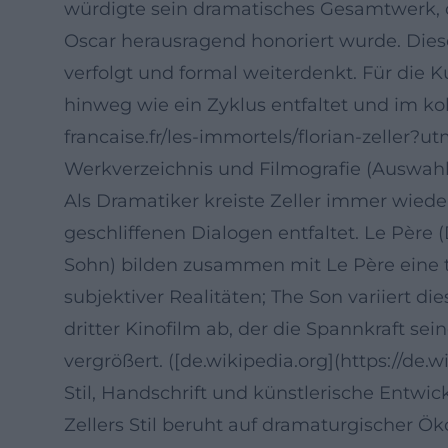
würdigte sein dramatisches Gesamtwerk, d
Oscar herausragend honoriert wurde. Diese
verfolgt und formal weiterdenkt. Für die Ku
hinweg wie ein Zyklus entfaltet und im ko
francaise.fr/les-immortels/florian-zeller?
Werkverzeichnis und Filmografie (Auswahl
Als Dramatiker kreiste Zeller immer wie
geschliffenen Dialogen entfaltet. Le Père 
Sohn) bilden zusammen mit Le Père eine t
subjektiver Realitäten; The Son variiert d
dritter Kinofilm ab, der die Spannkraft s
vergrößert. ([de.wikipedia.org](https://d
Stil, Handschrift und künstlerische Entwic
Zellers Stil beruht auf dramaturgischer Ök