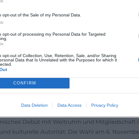
In
ner „Familien-Trilogie“ stellt The Son einen wich
ektheit verhandelt. ([sonyclassics.com](https://w
o opt-out of the Sale of my Personal Data.
In
als Produzent
to opt-out of processing my Personal Data for Targeted
ing.
sychologischen Thriller an, der die Belastungspro
In
tankündigungen verweisen auf eine prominente Be
o opt-out of Collection, Use, Retention, Sale, and/or Sharing
ersonal Data that Is Unrelated with the Purposes for which it
ein genregeprägtes, filmisches Arrangement zu übe
lected.
Out
 Blue Morning Pictures beteiligt er sich an int
Produzententätigkeit erweitert seine Musikalität
CONFIRM
 Förderung markanter filmischer „Stimmen“. ([en
28upcoming_film%29?utm_source=openai))
Data Deletion
Data Access
Privacy Policy
n
lmisches Debüt mit Weltruhm und Mitgliedschaft i
nd kulturelle Autorität. Die Wahl am 6. November 