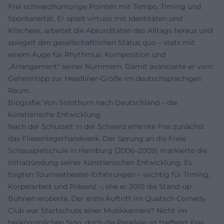
Frei schwarzhumorige Pointen mit Tempo, Timing und
Spontaneität. Er spielt virtuos mit Identitäten und
Klischees, arbeitet die Absurditäten des Alltags heraus und
spiegelt den gesellschaftlichen Status quo – stets mit
einem Auge für Rhythmus, Komposition und
„Arrangement“ seiner Nummern. Damit avancierte er vom
Geheimtipp zur Headliner-Größe im deutschsprachigen
Raum.
Biografie: Von Solothurn nach Deutschland – die
künstlerische Entwicklung
Nach der Schulzeit in der Schweiz erlernte Frei zunächst
das Fliesenlegerhandwerk. Der Sprung an die Freie
Schauspielschule in Hamburg (2006–2009) markierte die
Initialzündung seiner künstlerischen Entwicklung. Es
folgten Tourneetheater-Erfahrungen – wichtig für Timing,
Körperarbeit und Präsenz –, ehe er 2010 die Stand-up-
Bühnen eroberte. Der erste Auftritt im Quatsch Comedy
Club war Startschuss einer Musikkarriere? Nicht im
herkömmlichen Sinn, doch die Parallele ist treffend: Frei