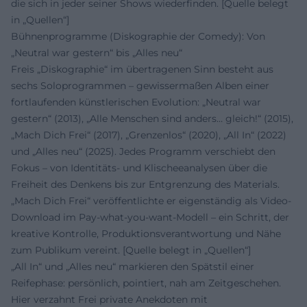
die sich in jeder seiner Shows wiederfinden. [Quelle belegt
in „Quellen“]
Bühnenprogramme (Diskographie der Comedy): Von
„Neutral war gestern“ bis „Alles neu“
Freis „Diskographie“ im übertragenen Sinn besteht aus
sechs Soloprogrammen – gewissermaßen Alben einer
fortlaufenden künstlerischen Evolution: „Neutral war
gestern“ (2013), „Alle Menschen sind anders… gleich!“ (2015),
„Mach Dich Frei“ (2017), „Grenzenlos“ (2020), „All In“ (2022)
und „Alles neu“ (2025). Jedes Programm verschiebt den
Fokus – von Identitäts- und Klischeeanalysen über die
Freiheit des Denkens bis zur Entgrenzung des Materials.
„Mach Dich Frei“ veröffentlichte er eigenständig als Video-
Download im Pay-what-you-want-Modell – ein Schritt, der
kreative Kontrolle, Produktionsverantwortung und Nähe
zum Publikum vereint. [Quelle belegt in „Quellen“]
„All In“ und „Alles neu“ markieren den Spätstil einer
Reifephase: persönlich, pointiert, nah am Zeitgeschehen.
Hier verzahnt Frei private Anekdoten mit