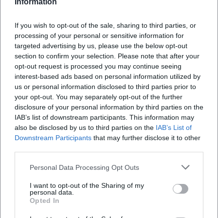
Information
Karlsruhe, Kaiserslautern, Memmingen und Konstanz bis zu
großen Hallen wie Tempodrom, LANXESS arena oder
Jahrhunderthalle. Regionale Kulturprogramme kündigen
If you wish to opt-out of the sale, sharing to third parties, or
processing of your personal or sensitive information for
die neuen Termine an, Veranstaltungsseiten listen
targeted advertising by us, please use the below opt-out
Zusatzshows und Ausverkäufe. Die Setlist? Kein starres
section to confirm your selection. Please note that after your
Korsett, sondern lebender Organismus – ein Mix aus
opt-out request is processed you may continue seeing
frischen Bit-Ideen, aktuellen Beobachtungen und raffiniert
interest-based ads based on personal information utilized by
platzierten „Grooves“, die Abende dynamisch halten.
us or personal information disclosed to third parties prior to
[Quelle belegt in „Quellen“]
your opt-out. You may separately opt-out of the further
Parallel blieb Frei in Talk- und Magazinformaten sichtbar;
disclosure of your personal information by third parties on the
IAB’s list of downstream participants. This information may
2024 trat er u. a. bei ZDF „Volle Kanne“ auf. Ende Sommer
also be disclosed by us to third parties on the
IAB’s List of
2025 beendete er nach über 200 Folgen den gemeinsam
Downstream Participants
that may further disclose it to other
mit Maxi Gstettenbauer gestarteten Podcast „Gut
third parties.
abgehangen“ – ein Schlusspunkt mit Ansage, der
Ressourcen frei macht für die neue Tourphase. Diese
Personal Data Processing Opt Outs
Neugewichtung von Bühne, Medien und Produktion zeigt:
I want to opt-out of the Sharing of my
Freis künstlerische Entwicklung folgt einem klaren Plan.
personal data.
[Quelle belegt in „Quellen“]
Opted In
Rezeption: Kritiken, Publikumsresonanz und Kulturwert