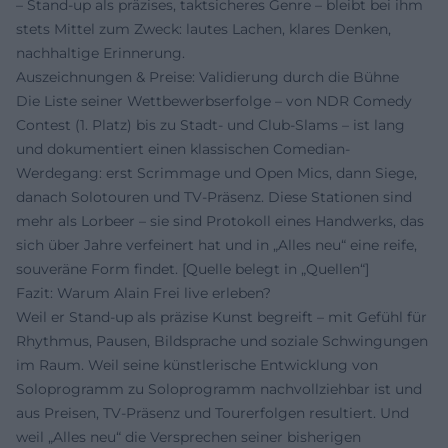
– Stand-up als präzises, taktsicheres Genre – bleibt bei ihm
stets Mittel zum Zweck: lautes Lachen, klares Denken,
nachhaltige Erinnerung.
Auszeichnungen & Preise: Validierung durch die Bühne
Die Liste seiner Wettbewerbserfolge – von NDR Comedy
Contest (1. Platz) bis zu Stadt- und Club-Slams – ist lang
und dokumentiert einen klassischen Comedian-
Werdegang: erst Scrimmage und Open Mics, dann Siege,
danach Solotouren und TV-Präsenz. Diese Stationen sind
mehr als Lorbeer – sie sind Protokoll eines Handwerks, das
sich über Jahre verfeinert hat und in „Alles neu“ eine reife,
souveräne Form findet. [Quelle belegt in „Quellen“]
Fazit: Warum Alain Frei live erleben?
Weil er Stand-up als präzise Kunst begreift – mit Gefühl für
Rhythmus, Pausen, Bildsprache und soziale Schwingungen
im Raum. Weil seine künstlerische Entwicklung von
Soloprogramm zu Soloprogramm nachvollziehbar ist und
aus Preisen, TV-Präsenz und Tourerfolgen resultiert. Und
weil „Alles neu“ die Versprechen seiner bisherigen