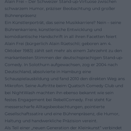
Alain Frei – Der Schweizer Stand-up-Virtuose zwischen
schwarzem Humor, präziser Beobachtung und großer
Bühnenpräsenz
Ein Künstlerporträt, das seine Musikkarriere? Nein – seine
Bühnenkarriere, künstlerische Entwicklung und
komödiantische Handschrift in all ihren Facetten feiert
Alain Frei (bürgerlich Alain Rüetschli; geboren am 4.
Oktober 1983) zählt seit mehr als einem Jahrzehnt zu den
markantesten Stimmen der deutschsprachigen Stand-up-
Comedy. In Solothurn aufgewachsen, zog er 2004 nach
Deutschland, absolvierte in Hamburg eine
Schauspielausbildung und fand 2010 den direkten Weg ans
Mikrofon. Seine Auftritte beim Quatsch Comedy Club und
bei NightWash machten ihn ebenso bekannt wie sein
festes Engagement bei RebellComedy. Frei steht für
messerscharfe Alltagsbeobachtungen, pointierte
Gesellschaftssatire und eine Bühnenpräsenz, die Humor,
Haltung und handwerkliche Präzision vereint.
Als Teil einer „neuen Generation der Kleinkunst“ verbindet