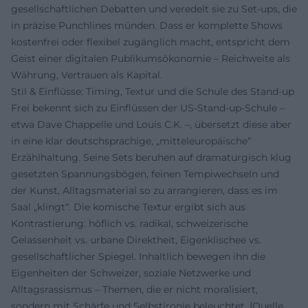
gesellschaftlichen Debatten und veredelt sie zu Set-ups, die
in präzise Punchlines münden. Dass er komplette Shows
kostenfrei oder flexibel zugänglich macht, entspricht dem
Geist einer digitalen Publikumsökonomie – Reichweite als
Währung, Vertrauen als Kapital.
Stil & Einflüsse: Timing, Textur und die Schule des Stand-up
Frei bekennt sich zu Einflüssen der US-Stand-up-Schule –
etwa Dave Chappelle und Louis C.K. –, übersetzt diese aber
in eine klar deutschsprachige, „mitteleuropäische“
Erzählhaltung. Seine Sets beruhen auf dramaturgisch klug
gesetzten Spannungsbögen, feinen Tempiwechseln und
der Kunst, Alltagsmaterial so zu arrangieren, dass es im
Saal „klingt“. Die komische Textur ergibt sich aus
Kontrastierung: höflich vs. radikal, schweizerische
Gelassenheit vs. urbane Direktheit, Eigenklischee vs.
gesellschaftlicher Spiegel. Inhaltlich bewegen ihn die
Eigenheiten der Schweizer, soziale Netzwerke und
Alltagsrassismus – Themen, die er nicht moralisiert,
sondern mit Schärfe und Selbstironie beleuchtet. [Quelle