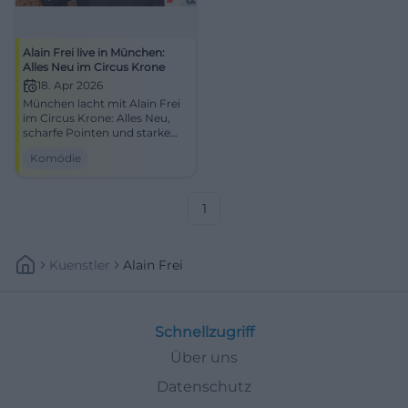
Alain Frei live in München:
Alles Neu im Circus Krone
18. Apr 2026
München lacht mit Alain Frei
im Circus Krone: Alles Neu,
scharfe Pointen und starke
Bühnenpräsenz. 18.04.2026,
Komödie
ausverkauft. #Comedy
1
Kuenstler
Alain Frei
Schnellzugriff
Über uns
Datenschutz